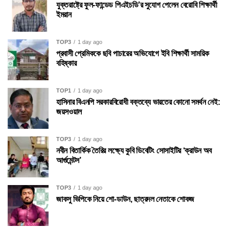
যুক্তরাষ্ট্রে ফুল-ফান্ডেড পিএইচডি’র সুযোগ পেলেন বেরোবি শিক্ষার্থী
ইমরান
TOP3
1 day ago
প্রবাসী প্রেমিককে ছবি পাচারের অভিযোগে ইবি শিক্ষার্থী সাময়িক
বহিষ্কার
TOP1
1 day ago
হাসিনার বিএনপি সরকারবিরোধী বক্তব্যে ভারতের কোনো সমর্থন নেই:
জয়সওয়াল
TOP3
1 day ago
নবীন বিতার্কিক তৈরির লক্ষ্যে কুবি ডিবেটিং সোসাইটির ‘ক্রাউন অব
আর্গুমেন্টস’
TOP3
1 day ago
জাকসু ভিপিকে নিয়ে শো-ডাউন, ছাত্রদল নেতাকে শোকজ