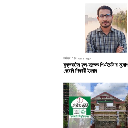
সর্বশেষ
9 hours ago
যুক্তরাষ্ট্রে ফুল-ফান্ডেড পিএইচডি’র সুয
বেরোবি শিক্ষার্থী ইমরান