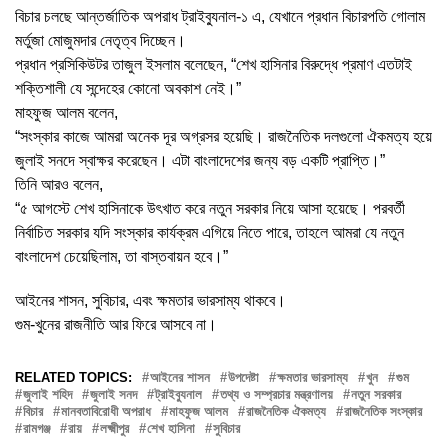
বিচার চলছে আন্তর্জাতিক অপরাধ ট্রাইব্যুনাল-১ এ, যেখানে প্রধান বিচারপতি গোলাম
মর্তুজা মোজুমদার নেতৃত্ব দিচ্ছেন।
প্রধান প্রসিকিউটর তাজুল ইসলাম বলেছেন, “শেখ হাসিনার বিরুদ্ধে প্রমাণ এতটাই
শক্তিশালী যে সন্দেহের কোনো অবকাশ নেই।”
মাহফুজ আলম বলেন,
“সংস্কার কাজে আমরা অনেক দূর অগ্রসর হয়েছি। রাজনৈতিক দলগুলো ঐকমত্য হয়ে
জুলাই সনদে স্বাক্ষর করেছেন। এটা বাংলাদেশের জন্য বড় একটি প্রাপ্তি।”
তিনি আরও বলেন,
“৫ আগস্টে শেখ হাসিনাকে উৎখাত করে নতুন সরকার নিয়ে আসা হয়েছে। পরবর্তী
নির্বাচিত সরকার যদি সংস্কার কার্যক্রম এগিয়ে নিতে পারে, তাহলে আমরা যে নতুন
বাংলাদেশ চেয়েছিলাম, তা বাস্তবায়ন হবে।”
আইনের শাসন, সুবিচার, এবং ক্ষমতার ভারসাম্য থাকবে।
গুম-খুনের রাজনীতি আর ফিরে আসবে না।
RELATED TOPICS:
আইনের শাসন
উপদেষ্টা
ক্ষমতার ভারসাম্য
খুন
গুম
জুলাই শহিদ
জুলাই সনদ
ট্রাইব্যুনাল
তথ্য ও সম্প্রচার মন্ত্রণালয়
নতুন সরকার
বিচার
মানবতাবিরোধী অপরাধ
মাহফুজ আলম
রাজনৈতিক ঐকমত্য
রাজনৈতিক সংস্কার
রামগঞ্জ
রায়
লক্ষ্মীপুর
শেখ হাসিনা
সুবিচার