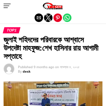
Exit mobile version
TOP1
জুলাই শহিদদের পরিবারকে আশ্বাসে
উপদেষ্টা মাহফুজ:শেখ হাসিনার রায় আগামী
সপ্তাহে
Published
9 months ago
on
নভেম্বর ৪, ২০২৫
By
desk