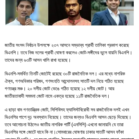
জাতীয় সংসদ নির্বাচন উপলক্ষে ২৩৭ আসনে সম্ভাব্য প্রার্থী তালিকা প্রকাশ করেছে
বিএনপি। তবে নিজ দলের প্রার্থী ঘোষণা করলেও জোট-সঙ্গীদের ভুলে যায়নি বিএনপি।
তাদের জন্য ৬৩টি আসন খালি রাখা হয়েছে।
বিএনপি-সমর্থিত তিনটি জোটেই রয়েছে ৩০টি রাজনৈতিক দল। এর মধ্যে নাগরিক
ঐক্য, গণঅধিকার পরিষদ, গণসংহতি আন্দোলনসহ সাতটি দল নিয়ে গঠিত হয়েছে
গণতন্ত্র মঞ্চ। ২০ দলীয় জোট ভেঙে গঠিত হয়েছে ১২ দলীয় জোট। আর
জাতীয়তাবাদী সমমনা জোট নামে একত্র হয়েছে ১১টি রাজনৈতিক দল।
এ ছাড়া বাম গণতান্ত্রিক জোট, সিপিবিসহ ফ্যাসিস্টবিরোধী সব রাজনৈতিক দলই এখন
বিএনপির পাশে দৃঢ় অবস্থান নিয়েছে। তাদের জন্যও বিএনপি আসন ছেড়ে দিয়েছে।
তবে আলোচনা উঠলেও জাতীয় নাগরিক পার্টি (এনসিপি) এখনো জানায়নি যে তারা
বিএনপির সঙ্গে জোটে যাবে কি না।সোমবারের ঘোষণায় ঢাকার সাতটি আসন ফাঁকা