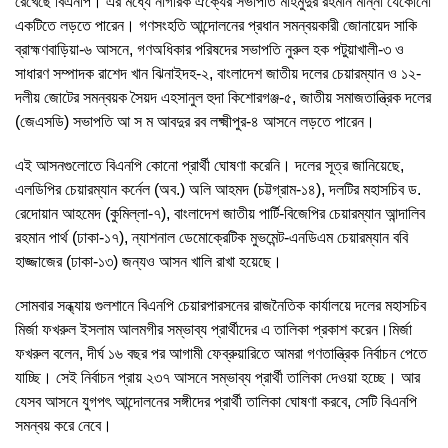
রেখেছে বিএনপি। এর মধ্যে নাগরিক ঐক্যের সভাপতি মাহমুদুর রহমান মান্না যেকোনো
একটিতে লড়তে পারেন। গণসংহতি আন্দোলনের প্রধান সমন্বয়কারী জোনায়েদ সাকি
ব্রাহ্মণবাড়িয়া-৬ আসনে, গণঅধিকার পরিষদের সভাপতি নুরুল হক পটুয়াখালী-৩ ও
সাধারণ সম্পাদক রাশেদ খান ঝিনাইদহ-২, বাংলাদেশ জাতীয় দলের চেয়ারম্যান ও ১২-
দলীয় জোটের সমন্বয়ক সৈয়দ এহসানুল হুদা কিশোরগঞ্জ-৫, জাতীয় সমাজতান্ত্রিক দলের
(জেএসডি) সভাপতি আ স ম আবদুর রব লক্ষ্মীপুর-৪ আসনে লড়তে পারেন।
এই আসনগুলোতে বিএনপি কোনো প্রার্থী ঘোষণা করেনি। দলের সূত্র জানিয়েছে,
এলডিপির চেয়ারম্যান কর্নেল (অব.) অলি আহমদ (চট্টগ্রাম-১৪), দলটির মহাসচিব ড.
রেদোয়ান আহমেদ (কুমিল্লা-৭), বাংলাদেশ জাতীয় পার্টি-বিজেপির চেয়ারম্যান আন্দালিব
রহমান পার্থ (ঢাকা-১৭), ন্যাশনাল ডেমোক্রেটিক মুভমেন্ট-এনডিএম চেয়ারম্যান ববি
হাজ্জাজের (ঢাকা-১৩) জন্যও আসন খালি রাখা হয়েছে।
সোমবার সন্ধ্যায় গুলশানে বিএনপি চেয়ারপারসনের রাজনৈতিক কার্যালয়ে দলের মহাসচিব
মির্জা ফখরুল ইসলাম আলমগীর সম্ভাব্য প্রার্থীদের এ তালিকা প্রকাশ করেন।মির্জা
ফখরুল বলেন, দীর্ঘ ১৬ বছর পর আগামী ফেব্রুয়ারিতে আমরা গণতান্ত্রিক নির্বাচন পেতে
যাচ্ছি। সেই নির্বাচন প্রায় ২৩৭ আসনে সম্ভাব্য প্রার্থী তালিকা দেওয়া হচ্ছে। আর
যেসব আসনে যুগপৎ আন্দোলনের সঙ্গীদের প্রার্থী তালিকা ঘোষণা করবে, সেটি বিএনপি
সমন্বয় করে নেবে।