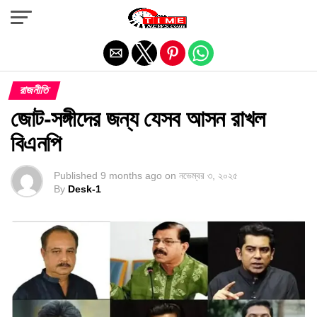
Exit mobile version
রাজনীতি
জোট-সঙ্গীদের জন্য যেসব আসন রাখল
বিএনপি
Published
9 months ago
on
নভেম্বর ৩, ২০২৫
By
Desk-1