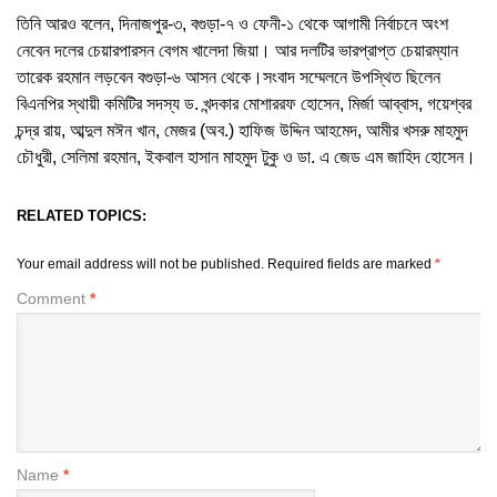
তিনি আরও বলেন, দিনাজপুর-৩, বগুড়া-৭ ও ফেনী-১ থেকে আগামী নির্বাচনে অংশ
নেবেন দলের চেয়ারপারসন বেগম খালেদা জিয়া। আর দলটির ভারপ্রাপ্ত চেয়ারম্যান
তারেক রহমান লড়বেন বগুড়া-৬ আসন থেকে।সংবাদ সম্মেলনে উপস্থিত ছিলেন
বিএনপির স্থায়ী কমিটির সদস্য ড. খন্দকার মোশাররফ হোসেন, মির্জা আব্বাস, গয়েশ্বর
চন্দ্র রায়, আব্দুল মঈন খান, মেজর (অব.) হাফিজ উদ্দিন আহমেদ, আমীর খসরু মাহমুদ
চৌধুরী, সেলিমা রহমান, ইকবাল হাসান মাহমুদ টুকু ও ডা. এ জেড এম জাহিদ হোসেন।
RELATED TOPICS:
Your email address will not be published.
Required fields are marked
*
Comment
*
Name
*