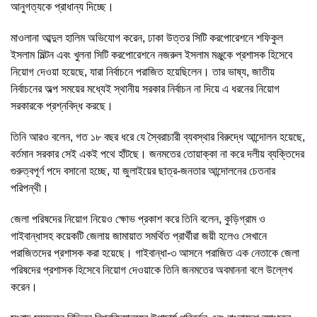
আনুগত্যকে প্রাধান্য দিচ্ছে।
মাওলানা আব্দুল হালিম অভিযোগ করেন, ঢাকা উত্তর সিটি করপোরেশনে শফিকুল
ইসলাম মিল্টন এবং খুলনা সিটি করপোরেশনে নজরুল ইসলাম মঞ্জুকে প্রশাসক হিসেবে
নিয়োগ দেওয়া হয়েছে, যারা নির্বাচনে পরাজিত হয়েছিলেন। তার ভাষ্য, জাতীয়
নির্বাচনের অল্প সময়ের মধ্যেই স্থানীয় সরকার নির্বাচন না দিয়ে এ ধরনের নিয়োগ
সরকারকে প্রশ্নবিদ্ধ করছে।
তিনি আরও বলেন, গত ১৮ বছর ধরে যে স্বৈরাচারী ব্যবস্থার বিরুদ্ধে আন্দোলন হয়েছে,
বর্তমান সরকার সেই একই পথে হাঁটছে। জনমতের তোয়াক্কা না করে দলীয় ব্যক্তিদের
গুরুত্বপূর্ণ পদে বসানো হচ্ছে, যা জুলাইয়ের ছাত্র-জনতার আন্দোলনের চেতনার
পরিপন্থী।
জেলা পরিষদের নিয়োগ নিয়েও ক্ষোভ প্রকাশ করে তিনি বলেন, কুড়িগ্রাম ও
গাইবান্ধাসহ কয়েকটি জেলায় জামায়াত সমর্থিত প্রার্থীরা জয়ী হলেও সেখানে
পরাজিতদের প্রশাসক করা হয়েছে। গাইবান্ধা-৩ আসনে পরাজিত এক নেতাকে জেলা
পরিষদের প্রশাসক হিসেবে নিয়োগ দেওয়াকে তিনি জনমতের অবমাননা বলে উল্লেখ
করেন।