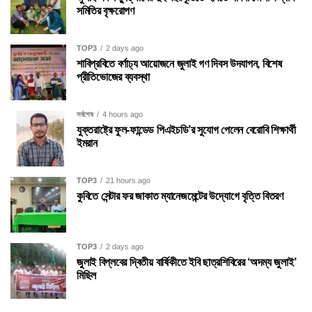
সমিতির বৃক্ষরোপণ
TOP3
2 days ago
শাবিপ্রবিতে বর্ণাঢ্য আয়োজনে জুলাই গণ দিবস উদযাপন, বিশেষ
প্রীতিভোজের ব্যবস্থা
সর্বশেষ
4 hours ago
যুক্তরাষ্ট্রে ফুল-ফান্ডেড পিএইচডি’র সুযোগ পেলেন বেরোবি শিক্ষার্থী
ইমরান
TOP3
21 hours ago
কুবিতে সেন্টার ফর জাকাত ম্যানেজমেন্টের উদ্যোগে বৃত্তি বিতরণ
TOP3
2 days ago
জুলাই বিপ্লবের দ্বিতীয় বার্ষিকীতে ইবি ছাত্রশিবিরের ‘অদম্য জুলাই’
মিছিল