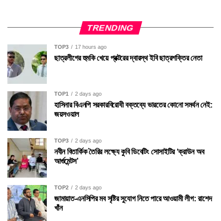
TRENDING
TOP3
17 hours ago
ছাত্রলীগের হুমকি খেয়ে প্রক্টরের দ্বারস্থ ইবি ছাত্রশক্তির নেতা
TOP1
2 days ago
হাসিনার বিএনপি সরকারবিরোধী বক্তব্যে ভারতের কোনো সমর্থন নেই:
জয়সওয়াল
TOP3
2 days ago
নবীন বিতার্কিক তৈরির লক্ষ্যে কুবি ডিবেটিং সোসাইটির ‘ক্রাউন অব
আর্গুমেন্টস’
TOP2
2 days ago
জামায়াত-এনসিপির মব সৃষ্টির সুযোগ নিতে পারে আওয়ামী লীগ: রাশেদ
খাঁন