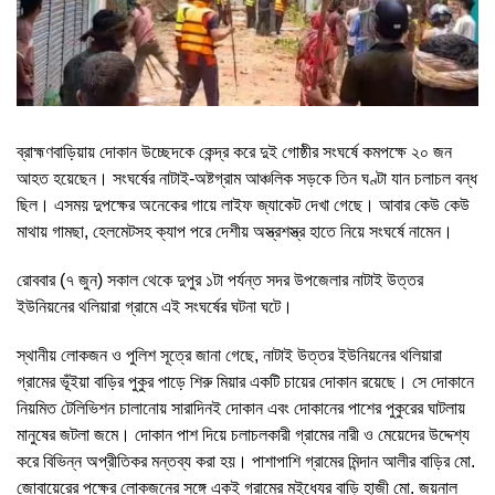
ব্রাহ্মণবাড়িয়ায় দোকান উচ্ছেদকে কেন্দ্র করে দুই গোষ্ঠীর সংঘর্ষে কমপক্ষে ২০ জন
আহত হয়েছেন। সংঘর্ষের নাটাই-অষ্টগ্রাম আঞ্চলিক সড়কে তিন ঘণ্টা যান চলাচল বন্ধ
ছিল। এসময় দুপক্ষের অনেকের গায়ে লাইফ জ্যাকেট দেখা গেছে। আবার কেউ কেউ
মাথায় গামছা, হেলমেটসহ ক্যাপ পরে দেশীয় অস্ত্রশস্ত্র হাতে নিয়ে সংঘর্ষে নামেন।
রোববার (৭ জুন) সকাল থেকে দুপুর ১টা পর্যন্ত সদর উপজেলার নাটাই উত্তর
ইউনিয়নের থলিয়ারা গ্রামে এই সংঘর্ষের ঘটনা ঘটে।
স্থানীয় লোকজন ও পুলিশ সূত্রে জানা গেছে, নাটাই উত্তর ইউনিয়নের থলিয়ারা
গ্রামের ভূঁইয়া বাড়ির পুকুর পাড়ে শিরু মিয়ার একটি চায়ের দোকান রয়েছে। সে দোকানে
নিয়মিত টেলিভিশন চালানোয় সারাদিনই দোকান এবং দোকানের পাশের পুকুরের ঘাটলায়
মানুষের জটলা জমে। দোকান পাশ দিয়ে চলাচলকারী গ্রামের নারী ও মেয়েদের উদ্দেশ্য
করে বিভিন্ন অপ্রীতিকর মন্তব্য করা হয়। পাশাপাশি গ্রামের মিন্দান আলীর বাড়ির মো.
জোবায়েরের পক্ষের লোকজনের সঙ্গে একই গ্রামের মইধ্যের বাড়ি হাজী মো. জয়নাল