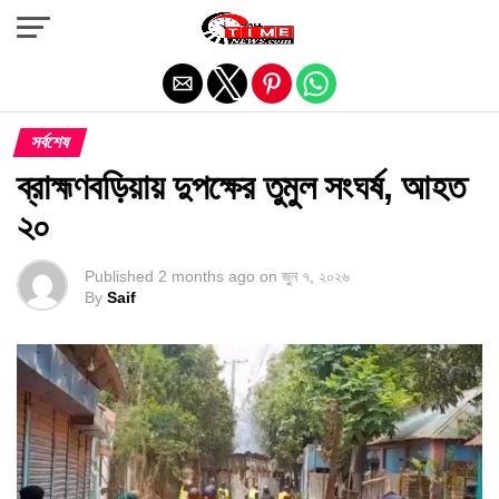
Exit mobile version
সর্বশেষ
ব্রাহ্মণবড়িয়ায় দুপক্ষের তুমুল সংঘর্ষ, আহত
২০
Published
2 months ago
on
জুন ৭, ২০২৬
By
Saif