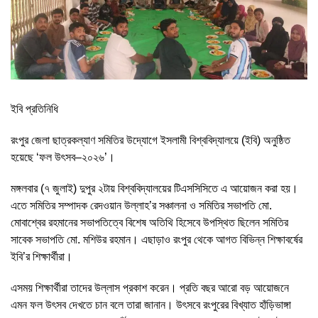
ইবি প্রতিনিধি
রংপুর জেলা ছাত্রকল্যাণ সমিতির উদ্যোগে ইসলামী বিশ্ববিদ্যালয়ে (ইবি) অনুষ্ঠিত
হয়েছে ‘ফল উৎসব–২০২৬’।
মঙ্গলবার (৭ জুলাই) দুপুর ২টায় বিশ্ববিদ্যালয়ের টিএসসিসিতে এ আয়োজন করা হয়।
এতে সমিতির সম্পাদক রেদওয়ান উল্লাহ’র সঞ্চালনা ও সমিতির সভাপতি মো.
মোবাশ্বের রহমানের সভাপতিত্বে বিশেষ অতিথি হিসেবে উপস্থিত ছিলেন সমিতির
সাবেক সভাপতি মো. মশিউর রহমান। এছাড়াও রংপুর থেকে আগত বিভিন্ন শিক্ষাবর্ষের
ইবি’র শিক্ষার্থীরা।
এসময় শিক্ষার্থীরা তাদের উল্লাস প্রকাশ করেন। প্রতি বছর আরো বড় আয়োজনে
এমন ফল উৎসব দেখতে চান বলে তারা জানান। উৎসবে রংপুরের বিখ্যাত হাঁড়িভাঙ্গা