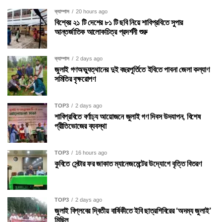
ক্যাম্পাস
20 hours ago
বিশ্বের ২১ টি দেশের ৮১ টি ছবি নিয়ে শাবিপ্রবিতে সুপার
আন্তর্জাতিক আলোকচিত্র প্রদর্শনী শুরু
ক্যাম্পাস
2 days ago
জুলাই গণঅভ্যুত্থানের দুই বছরপূর্তিতে ইবিতে পাবনা জেলা কল্যাণ
সমিতির বৃক্ষরোপণ
TOP3
2 days ago
শাবিপ্রবিতে বর্ণাঢ্য আয়োজনে জুলাই গণ দিবস উদযাপন, বিশেষ
প্রীতিভোজের ব্যবস্থা
TOP3
16 hours ago
কুবিতে সেন্টার ফর জাকাত ম্যানেজমেন্টের উদ্যোগে বৃত্তি বিতরণ
TOP3
2 days ago
জুলাই বিপ্লবের দ্বিতীয় বার্ষিকীতে ইবি ছাত্রশিবিরের ‘অদম্য জুলাই’
মিছিল