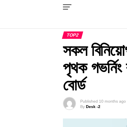
TOP2
সকল বিনিয়ো
পৃথক গভর্নি
বোর্ড
Published
10 months ago
By
Desk -2