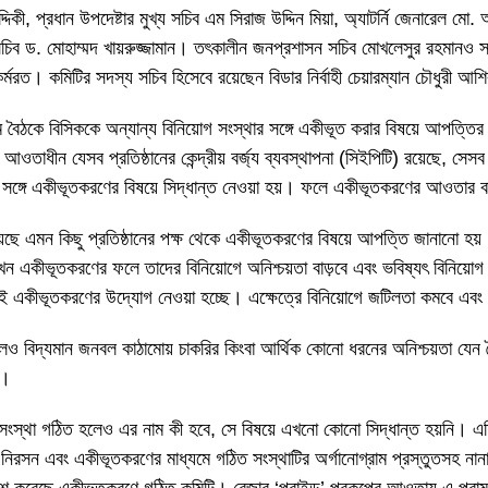
দিকী, প্রধান উপদেষ্টার মুখ্য সচিব এম সিরাজ উদ্দিন মিয়া, অ্যাটর্নি জেনারেল মো. 
িব ড. মোহাম্মদ খায়রুজ্জামান। তৎকালীন জনপ্রশাসন সচিব মোখলেসুর রহমানও সদ
র্মরত। কমিটির সদস্য সচিব হিসেবে রয়েছেন বিডার নির্বাহী চেয়ারম্যান চৌধুরী আশ
থম বৈঠকে বিসিককে অন্যান্য বিনিয়োগ সংস্থার সঙ্গে একীভূত করার বিষয়ে আপত্তির 
াধীন যেসব প্রতিষ্ঠানের কেন্দ্রীয় বর্জ্য ব্যবস্থাপনা (সিইপিটি) রয়েছে, সেসব
লোর সঙ্গে একীভূতকরণের বিষয়ে সিদ্ধান্ত নেওয়া হয়। ফলে একীভূতকরণের আওতার
ছে এমন কিছু প্রতিষ্ঠানের পক্ষ থেকে একীভূতকরণের বিষয়ে আপত্তি জানানো হয়।
ন একীভূতকরণের ফলে তাদের বিনিয়োগে অনিশ্চয়তা বাড়বে এবং ভবিষ্যৎ বিনিয়োগ
জন্যই একীভূতকরণের উদ্যোগ নেওয়া হচ্ছে। এক্ষেত্রে বিনিয়োগে জটিলতা কমবে এব
ও বিদ্যমান জনবল কাঠামোয় চাকরির কিংবা আর্থিক কোনো ধরনের অনিশ্চয়তা যেন তৈরি
ি।
সংস্থা গঠিত হলেও এর নাম কী হবে, সে বিষয়ে এখনো কোনো সিদ্ধান্ত হয়নি। এদি
সন এবং একীভূতকরণের মাধ্যমে গঠিত সংস্থাটির অর্গানোগ্রাম প্রস্তুতসহ নানা ব