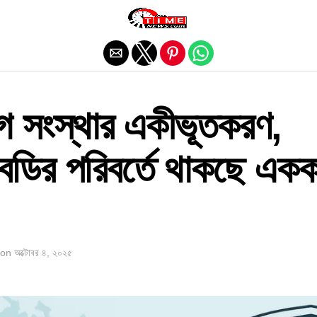
Exit mobile version
গ সংস্থার একীভূতকরণ,
ং বডির পরিবর্তে থাকছে এক
on
অক্টোবর ৪, ২০২৫