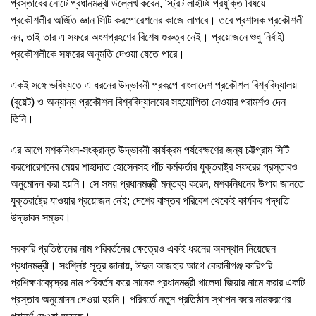
প্রস্তাবের নোটে প্রধানমন্ত্রী উল্লেখ করেন, স্ট্রিট লাইটিং প্রযুক্তি বিষয়ে
প্রকৌশলীর অর্জিত জ্ঞান সিটি করপোরেশনের কাজে লাগবে। তবে প্রশাসক প্রকৌশলী
নন, তাই তার এ সফরে অংশগ্রহণের বিশেষ গুরুত্ব নেই। প্রয়োজনে শুধু নির্বাহী
প্রকৌশলীকে সফরের অনুমতি দেওয়া যেতে পারে।
একই সঙ্গে ভবিষ্যতে এ ধরনের উদ্ভাবনী প্রকল্পে বাংলাদেশ প্রকৌশল বিশ্ববিদ্যালয়
(বুয়েট) ও অন্যান্য প্রকৌশল বিশ্ববিদ্যালয়ের সহযোগিতা নেওয়ার পরামর্শও দেন
তিনি।
এর আগে মশকনিধন-সংক্রান্ত উদ্ভাবনী কার্যক্রম পর্যবেক্ষণের জন্য চট্টগ্রাম সিটি
করপোরেশনের মেয়র শাহাদাত হোসেনসহ পাঁচ কর্মকর্তার যুক্তরাষ্ট্র সফরের প্রস্তাবও
অনুমোদন করা হয়নি। সে সময় প্রধানমন্ত্রী মন্তব্য করেন, মশকনিধনের উপায় জানতে
যুক্তরাষ্ট্রে যাওয়ার প্রয়োজন নেই; দেশের বাস্তব পরিবেশ থেকেই কার্যকর পদ্ধতি
উদ্ভাবন সম্ভব।
সরকারি প্রতিষ্ঠানের নাম পরিবর্তনের ক্ষেত্রেও একই ধরনের অবস্থান নিয়েছেন
প্রধানমন্ত্রী। সংশ্লিষ্ট সূত্র জানায়, ঈদুল আজহার আগে কেরানীগঞ্জ কারিগরি
প্রশিক্ষণকেন্দ্রের নাম পরিবর্তন করে সাবেক প্রধানমন্ত্রী খালেদা জিয়ার নামে করার একটি
প্রস্তাব অনুমোদন দেওয়া হয়নি। পরিবর্তে নতুন প্রতিষ্ঠান স্থাপন করে নামকরণের