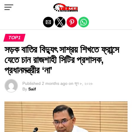
Exit mobile version
TOP1
সড়ক বাতির বিদ্যুৎ সাশ্রয় শিখতে ফ্রান্সে
যেতে চান রাজশাহী সিটির প্রশাসক,
প্রধানমন্ত্রীর ‘না’
Published
2 months ago
on
জুন ৮, ২০২৬
By
Saif