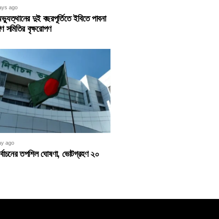
ays ago
্যুত্থানের দুই বছরপূর্তিতে ইবিতে পাবনা
ণ সমিতির বৃক্ষরোপণ
ay ago
 নির্বাচনের তপশিল ঘোষণা, ভোটগ্রহণ ২০