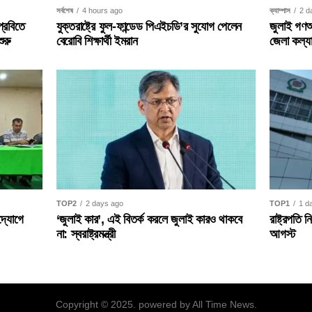
সর্বশেষ
4 hours ago
ক্যাম্পাস
2 d
যুক্তরাষ্ট্রে ফুল-ফান্ডেড পিএইচডি’র সুযোগ পেলেন
প্রবিতে
জুলাই গণঅভ
বেরোবি শিক্ষার্থী ইমরান
ুরু
জেলা কল্যা
TOP2
2 days ago
TOP1
1 d
‘জুলাই কার’, এই বিতর্ক করলে জুলাই কারও থাকবে
দ্যোগে
রাষ্ট্রপতি
না: স্বরাষ্ট্রমন্ত্রী
আগস্ট
Copyright © 2025. powered by All Time News.