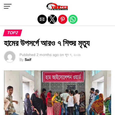
Exit mobile version
TOP2
হামের উপসর্গে আরও ৭ শিশুর মৃত্যু
Published
2 months ago
on
জুন ৭, ২০২৬
By
Saif