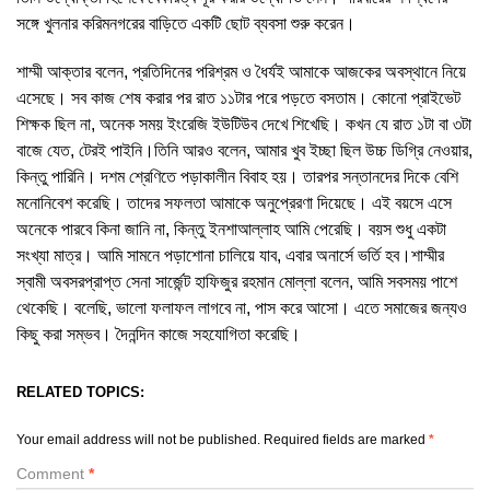
সঙ্গে খুলনার করিমনগরের বাড়িতে একটি ছোট ব্যবসা শুরু করেন।
শাম্মী আক্তার বলেন, প্রতিদিনের পরিশ্রম ও ধৈর্যই আমাকে আজকের অবস্থানে নিয়ে
এসেছে। সব কাজ শেষ করার পর রাত ১১টার পরে পড়তে বসতাম। কোনো প্রাইভেট
শিক্ষক ছিল না, অনেক সময় ইংরেজি ইউটিউব দেখে শিখেছি। কখন যে রাত ১টা বা ৩টা
বাজে যেত, টেরই পাইনি।তিনি আরও বলেন, আমার খুব ইচ্ছা ছিল উচ্চ ডিগ্রি নেওয়ার,
কিন্তু পারিনি। দশম শ্রেণিতে পড়াকালীন বিবাহ হয়। তারপর সন্তানদের দিকে বেশি
মনোনিবেশ করেছি। তাদের সফলতা আমাকে অনুপ্রেরণা দিয়েছে। এই বয়সে এসে
অনেকে পারবে কিনা জানি না, কিন্তু ইনশাআল্লাহ আমি পেরেছি। বয়স শুধু একটা
সংখ্যা মাত্র। আমি সামনে পড়াশোনা চালিয়ে যাব, এবার অনার্সে ভর্তি হব।শাম্মীর
স্বামী অবসরপ্রাপ্ত সেনা সার্জেন্ট হাফিজুর রহমান মোল্লা বলেন, আমি সবসময় পাশে
থেকেছি। বলেছি, ভালো ফলাফল লাগবে না, পাস করে আসো। এতে সমাজের জন্যও
কিছু করা সম্ভব। দৈনন্দিন কাজে সহযোগিতা করেছি।
RELATED TOPICS:
Your email address will not be published.
Required fields are marked
*
Comment
*