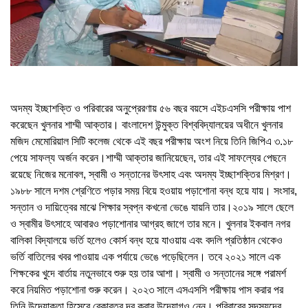
অদম্য ইচ্ছাশক্তি ও পরিবারের অনুপ্রেরণায় ৫৬ বছর বয়সে এইচএসসি পরীক্ষায় পাশ
করেছেন খুলনার শাম্মী আক্তার। বাংলাদেশ উন্মুক্ত বিশ্ববিদ্যালয়ের অধীনে খুলনার
মজিদ মেমোরিয়াল সিটি কলেজ থেকে এই বছর পরীক্ষায় অংশ নিয়ে তিনি জিপিএ ৩.১৮
পেয়ে সাফল্য অর্জন করেন।শাম্মী আক্তার জানিয়েছেন, তার এই সাফল্যের পেছনে
রয়েছে নিজের মনোবল, স্বামী ও সন্তানের উৎসাহ এবং অদম্য ইচ্ছাশক্তির মিশ্রণ।
১৯৮৮ সালে দশম শ্রেণিতে পড়ার সময় বিয়ে হওয়ায় পড়াশোনা বন্ধ হয়ে যায়। সংসার,
সন্তান ও দায়িত্বের মাঝে শিক্ষার স্বপ্ন কখনো ভেঙে যায়নি তার।২০১৯ সালে ছেলে
ও স্বামীর উৎসাহে আবারও পড়াশোনার আগ্রহ জাগে তার মনে। খুলনার ইকবাল নগর
বালিকা বিদ্যালয়ে ভর্তি হলেও কোর্স বন্ধ হয়ে যাওয়ায় এবং বদলি প্রতিষ্ঠান থেকেও
ভর্তি বাতিলের খবর পাওয়ায় এক পর্যায়ে ভেঙে পড়েছিলেন। তবে ২০২১ সালে এক
শিক্ষকের খুদে বার্তায় নতুনভাবে শুরু হয় তার আশা। স্বামী ও সন্তানের সঙ্গে পরামর্শ
করে নিয়মিত পড়াশোনা শুরু করেন। ২০২৩ সালে এসএসসি পরীক্ষায় পাস করার পর
তিনি উদ্যোক্তা হিসেবে বেকারত্ব দূর করার উদ্যোগও নেন। পরিবারের সদস্যদের