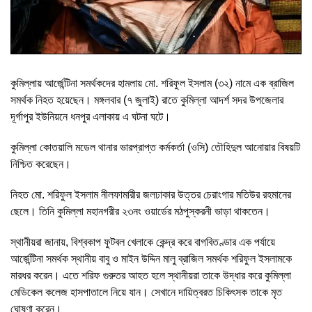
কুমিল্লায় আর্জেন্টিনা সমর্থকদের হামলায় মো. শরিফুল ইসলাম (৩২) নামে এক ব্রাজিল
সমর্থক নিহত হয়েছেন। মঙ্গলবার (৭ জুলাই) রাতে কুমিল্লা আদর্শ সদর উপজেলার
দূর্গাপুর ইউনিয়নে ধনপুর এলাকায় এ ঘটনা ঘটে।
কুমিল্লা কোতয়ালি মডেল থানার ভারপ্রাপ্ত কর্মকর্তা (ওসি) তৌহিদুল আনোয়ার বিষয়টি
নিশ্চিত করেছেন।
নিহত মো. শরিফুল ইসলাম নীলফামারীর জলঢাকার উত্তর চেরাংগার মতিউর রহমানের
ছেলে। তিনি কুমিল্লা মহানগরীর ২৩নং ওয়ার্ডের মঠপুস্করনী ভাড়া থাকতেন।
স্থানীয়রা জানায়, বিশ্বকাপ ফুটবল খেলাকে কেন্দ্র করে বাগবিতণ্ডার এক পর্যায়ে
আর্জেন্টিনা সমর্থক স্থানীয় বাবু ও মাইন উদ্দিন মালু ব্রাজিল সমর্থক শরিফুল ইসলামকে
মারধর করেন। এতে শরিফ গুরুতর আহত হলে স্থানীয়রা তাকে উদ্ধার করে কুমিল্লা
মেডিকেল কলেজ হাসপাতালে নিয়ে যান। সেখানে দায়িত্বরত চিকিৎসক তাকে মৃত
ঘোষণা করেন।