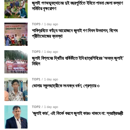
জুলাই গণঅভ্যুত্থানের দুই বছরপূর্তিতে ইবিতে পাবনা জেলা কল্যাণ
সমিতির বৃক্ষরোপণ
TOP3
1 day ago
শাবিপ্রবিতে বর্ণাঢ্য আয়োজনে জুলাই গণ দিবস উদযাপন, বিশেষ
প্রীতিভোজের ব্যবস্থা
TOP3
1 day ago
জুলাই বিপ্লবের দ্বিতীয় বার্ষিকীতে ইবি ছাত্রশিবিরের ‘অদম্য জুলাই’
মিছিল
TOP1
1 day ago
ভোলায় স্কুলছাত্রীকে সংঘবদ্ধ ধর্ষণ, গ্রেপ্তার ৩
TOP2
1 day ago
‘জুলাই কার’, এই বিতর্ক করলে জুলাই কারও থাকবে না: স্বরাষ্ট্রমন্ত্রী