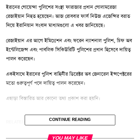
ইরানের গোয়েন্দা পুলিশের সংস্থা ফারাজার প্রধান গোলামরেজা
রেজাইয়ান নিহত হয়েছেন। আজ রোববার ফার্স নিউজ এজেন্সির বরাত
দিয়ে ইরানিয়ান সংবাদ মাধ্যমগুলো এ খবর জানিয়েছে।
রেজাইয়ান এর আগে ইমিগ্রেশন এবং ফরেন ন্যাশনাল পুলিশ, চিফ অব
ইন্টেলিজেন্স এবং পাবলিক সিকিউরিটি পুলিশের প্রধান হিসেবে দায়িত্ব
পালন করেছেন।
একইসাথে ইরানের পুলিশ বাহিনীর ডিরেক্টর অব জেনারেল ইন্সপেক্টরের
মতো গুরুত্বপূর্ণ পদে দায়িত্ব পালন করেছেন।
এছাড়া বিস্তারিত আর কোনো তথ্য প্রকাশ করা হয়নি।
CONTINUE READING
RELATED TOPICS:
UP NEXT
YOU MAY LIKE
খামেনি হত্যাকাণ্ড ‘মুসলিম বিশ্বের বিরুদ্ধে যুদ্ধ ঘোষণা’: ইরানের প্রেসিডেন্ট