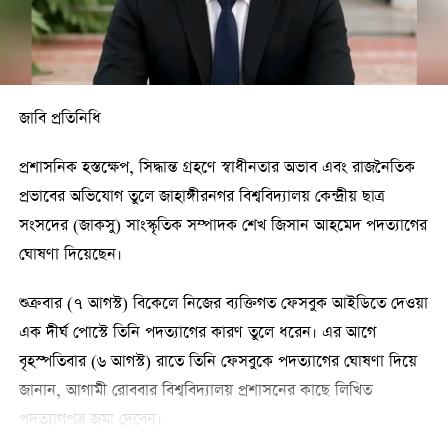
তাঁর খালাতো বোনের ছবিও। এছাড়া অনেক প্রেমিকের সঙ্গে এমনটা
সম্পর্ক রয়েছে। অন্তত লাখের কাছাকাছি টাকা দিয়েছি।
অভিযুক্ত শিক্ষার্থী বলেন, আমাকে খুশি করার জন্যই হয়তো কিছু উপহার
দিয়েছিল। কিন্তু পরে সে বান্ধবীদের কাছে দাবি করেছে যে, সে আমার
জাবি প্রতিনিধি
পেছনে অনেক টাকা খরচ করেছে। ছেলেটি যখন দেশে আসার কথা
প্রশাসনিক হস্তক্ষেপ, সিদ্ধান্ত গ্রহণে স্বাধীনতার অভাব এবং রাজনৈতিক
জানাল, আমি বলেছিলাম ঠিক আছে, দেশে এলে দেখা হবে। সে দেশে
প্রভাবের অভিযোগ তুলে জাহাঙ্গীরনগর বিশ্ববিদ্যালয় কেন্দ্রীয় ছাত্র
আসার পর কুষ্টিয়ার দিশা টাওয়ারে আমাদের দেখাও হয়। তখন আমার
সংসদের (জাকসু) সাংস্কৃতিক সম্পাদক শেখ জিসান আহমেদ পদত্যাগের
রুমের বান্ধবীরা খুব উচ্ছ্বসিত ছিল এবং সেখানে আমার আরেকজন ছেলে
ঘোষণা দিয়েছেন।
বন্ধুও উপস্থিত ছিল। বান্ধবীরা তখন আমাকে চাপ দেয় ওকে বিয়ে করার
জন্য। কিন্তু আমি বারবার বলেছি, এই মুহূর্তে আমি বিয়ে করব না। তবে
শুক্রবার (৭ আগস্ট) বিকেলে নিজের ব্যক্তিগত ফেসবুক আইডিতে দেওয়া
সবার সামনে কথা হয়েছিল যে, আমি বাসায় গিয়ে তার বিষয়ে কথা
এক দীর্ঘ পোস্টে তিনি পদত্যাগের কারণ তুলে ধরেন। এর আগে
বলব, কারণ ছেলেটিকে আমার ভালোই লেগেছিল।
বৃহস্পতিবার (৬ আগস্ট) রাতে তিনি ফেসবুকে পদত্যাগের ঘোষণা দিয়ে
জানান, আগামী রোববার বিশ্ববিদ্যালয় প্রশাসনের কাছে লিখিত
প্রসঙ্গত, অভিযুক্ত শিক্ষার্থী (ঐশী) হলে অবস্থানরত কয়েকজন ছাত্রীর
পদত্যাগপত্র জমা দেবেন।
ব্যক্তিগত মুহূর্তের ছবি তাদের অনুমতি ছাড়াই আবিদ নামে