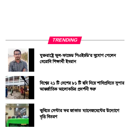
বিধিনিষেধ পুনর্বিবেচনা ও সংস্কার; আবাসিক ও অনাবাসিক নারী
শিক্ষার্থীদের বৈধ পরিচয়পত্রের ভিত্তিতে ২৪ ঘণ্টা ক্যাম্পাসে প্রবেশ ও
অবাধ যাতায়াত নিশ্চিত করা; নিরাপত্তার নামে অধিকার সীমিত না করে
পর্যাপ্ত আলোকসজ্জা, নজরদারি ও জবাবদিহিমূলক নিরাপত্তাব্যবস্থা গড়ে
তোলা; এবং ক্যাম্পাসকে সব শিক্ষার্থীর জন্য সমান, বৈষম্যহীন ও
TRENDING
নিরাপদ শিক্ষাঙ্গনে পরিণত করা।
যুক্তরাষ্ট্রে ফুল-ফান্ডেড পিএইচডি’র সুযোগ পেলেন
বেরোবি শিক্ষার্থী ইমরান
বিশ্বের ২১ টি দেশের ৮১ টি ছবি নিয়ে শাবিপ্রবিতে সুপার
আন্তর্জাতিক আলোকচিত্র প্রদর্শনী শুরু
কুবিতে সেন্টার ফর জাকাত ম্যানেজমেন্টের উদ্যোগে
বৃত্তি বিতরণ