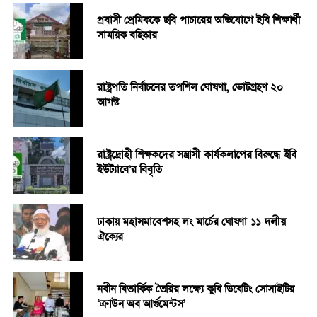
প্রবাসী প্রেমিককে ছবি পাচারের অভিযোগে ইবি শিক্ষার্থী
সাময়িক বহিষ্কার
রাষ্ট্রপতি নির্বাচনের তপশিল ঘোষণা, ভোটগ্রহণ ২০
আগস্ট
রাষ্ট্রদ্রোহী শিক্ষকদের সন্ত্রাসী কার্যকলাপের বিরুদ্ধে ইবি
ইউট্যাবে’র বিবৃতি
ঢাকায় মহাসমাবেশসহ লং মার্চের ঘোষণা ১১ দলীয়
ঐক্যের
নবীন বিতার্কিক তৈরির লক্ষ্যে কুবি ডিবেটিং সোসাইটির
‘ক্রাউন অব আর্গুমেন্টস’