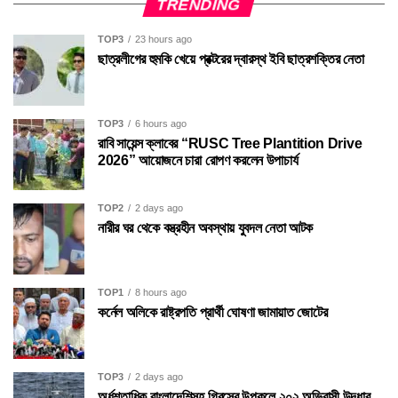
TRENDING
TOP3
23 hours ago
ছাত্রলীগের হুমকি খেয়ে প্রক্টরের দ্বারস্থ ইবি ছাত্রশক্তির নেতা
TOP3
6 hours ago
রাবি সায়েন্স ক্লাবের “RUSC Tree Plantition Drive
2026” আয়োজনে চারা রোপণ করলেন উপাচার্য
TOP2
2 days ago
নারীর ঘর থেকে বস্ত্রহীন অবস্থায় যুবদল নেতা আটক
TOP1
8 hours ago
কর্নেল অলিকে রাষ্ট্রপতি প্রার্থী ঘোষণা জামায়াত জোটের
TOP3
2 days ago
অর্ধশতাধিক বাংলাদেশিসহ গ্রিসের উপকূলে ২০২ অভিবাসী উদ্ধার