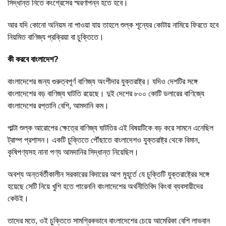
সিদ্ধান্ত নিতে কংগ্রেসের স্মরণাপন্ন হতে হবে।
আর যদি কোনো অনিয়ম না পাওয়া যায় তাহলে শুল্ক শূন্যের কোটায় নামিয়ে ফিরতে হবে
নিয়মিত বাণিজ্য প্রক্রিয়া বা চুক্তিতে।
কী করবে বাংলাদেশ?
বাংলাদেশের জন্য গুরুত্বপূর্ণ বাণিজ্য অংশীদার যুক্তরাষ্ট্র। যদিও দেশটির সঙ্গে
বাংলাদেশের বড় বাণিজ্য ঘাটতি রয়েছে। দুই দেশের ৮০০ কোটি ডলারের বাণিজ্যে
বাংলাদেশের রপ্তানি বেশি, আমদানি কম।
পাল্টা শুল্ক আরোপের ক্ষেত্রে বাণিজ্য ঘাটতির এই বিষয়টিকে বড় করে সামনে এনেছিল
ট্রাম্প প্রশাসন। একটি চুক্তিতে পৌঁছাতে বাংলাদেশও যুক্তরাষ্ট্র থেকে বিমান,
কৃষিপণ্যসহ নানা পণ্য আমদানির সিদ্ধান্ত নিয়েছিল।
অবশ্য অন্তর্বর্তীকালীন সরকারের বিদায়ের আগ মুহূর্তে যে চুক্তিটি যুক্তরাষ্ট্রের সঙ্গে
হয়েছে সেটি নিয়ে খুশি হতে পারেননি বাংলাদেশের অর্থনীতিবিদ কিংবা ব্যবসায়ীদের
কেউই।
তাদের মতে, ওই চুক্তিতে সামগ্রিকভাবে বাংলাদেশের চেয়ে আমেরিকা বেশি লাভবান