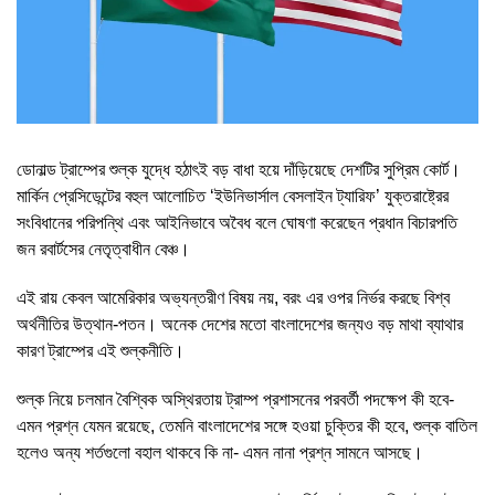
ডোনাল্ড ট্রাম্পের শুল্ক যুদ্ধে হঠাৎই বড় বাধা হয়ে দাঁড়িয়েছে দেশটির সুপ্রিম কোর্ট।
মার্কিন প্রেসিডেন্টের বহুল আলোচিত ‘ইউনিভার্সাল বেসলাইন ট্যারিফ’ যুক্তরাষ্ট্রের
সংবিধানের পরিপন্থি এবং আইনিভাবে অবৈধ বলে ঘোষণা করেছেন প্রধান বিচারপতি
জন রবার্টসের নেতৃত্বাধীন বেঞ্চ।
এই রায় কেবল আমেরিকার অভ্যন্তরীণ বিষয় নয়, বরং এর ওপর নির্ভর করছে বিশ্ব
অর্থনীতির উত্থান-পতন। অনেক দেশের মতো বাংলাদেশের জন্যও বড় মাথা ব্যাথার
কারণ ট্রাম্পের এই শুল্কনীতি।
শুল্ক নিয়ে চলমান বৈশ্বিক অস্থিরতায় ট্রাম্প প্রশাসনের পরবর্তী পদক্ষেপ কী হবে-
এমন প্রশ্ন যেমন রয়েছে, তেমনি বাংলাদেশের সঙ্গে হওয়া চুক্তির কী হবে, শুল্ক বাতিল
হলেও অন্য শর্তগুলো বহাল থাকবে কি না- এমন নানা প্রশ্ন সামনে আসছে।