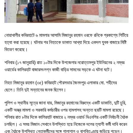
নোয়াখালীর কবিরহাটে ৬ মামলার আসামি মিজানুর রহমান ওরফে রনিকে প্রকাশ্যে পিটিয়ে
হত্যা করা হয়েছে। ঘটনার পর নিহতকে ডাকাত আখ্যা দিয়ে একদল যুবক বাজারে মিষ্টি
বিতরণ করেছে।
শনিবার (১৭ জানুয়ারি) রাত ১০টার দিকে উপজেলার নরোত্তমপুর ইউনিয়নের ২ নম্বর
ওয়ার্ডের কালিরহাট বাজারসংলগ্ন কাজী বাড়ির সামনের সড়কে এ ঘটনা ঘটে।
নিহত মিজানুর রহমান (৩৫) কবিরহাট পৌরসভার জৈনদপুর এলাকার মো. শহীদের
ছেলে। তিনি দুই সন্তানের জনক ছিলেন।
পুলিশ ও স্থানীয় সূত্রে জানা যায়, মিজানুর রহমানের বিরুদ্ধে একটি ডাকাতি, দুটি চুরি,
একটি অস্ত্র মামলা ও সরকারি কর্মচারীর ওপর হামলাসহ অন্তত ছয়টি মামলা রয়েছে।
শনিবার রাত ৮টার দিকে কালিরহাট বাজারে ২ নম্বর ওয়ার্ড বিএনপির একটি নির্বাচনী বৈঠক
চলছিল। এ সময় মিজান সেখানে উপস্থিত হয়ে নিজেকে দলের ত্যাগী কর্মী দাবি করেন
এবং বৈঠকে উপস্থিত নেতাকর্মীদের সঙ্গে গালাগাল ও বাগ্‌বিতণ্ডায় জড়িয়ে পড়েন।