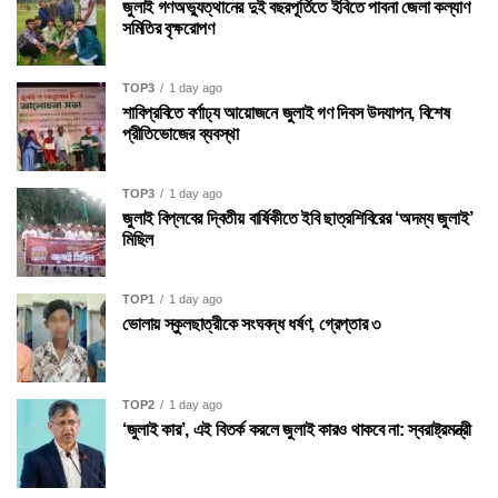
জুলাই গণঅভ্যুত্থানের দুই বছরপূর্তিতে ইবিতে পাবনা জেলা কল্যাণ
সমিতির বৃক্ষরোপণ
TOP3
1 day ago
শাবিপ্রবিতে বর্ণাঢ্য আয়োজনে জুলাই গণ দিবস উদযাপন, বিশেষ
প্রীতিভোজের ব্যবস্থা
TOP3
1 day ago
জুলাই বিপ্লবের দ্বিতীয় বার্ষিকীতে ইবি ছাত্রশিবিরের ‘অদম্য জুলাই’
মিছিল
TOP1
1 day ago
ভোলায় স্কুলছাত্রীকে সংঘবদ্ধ ধর্ষণ, গ্রেপ্তার ৩
TOP2
1 day ago
‘জুলাই কার’, এই বিতর্ক করলে জুলাই কারও থাকবে না: স্বরাষ্ট্রমন্ত্রী