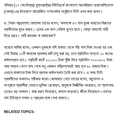
শনিবার (২৭ সেপ্টেম্বর) যুক্তরাষ্ট্রের নিউইয়র্কে বাংলাদেশ আমেরিকান অ্যাসোসিয়েশন
(কোবা)-এর উদ্যোগে আয়োজিত গণসংবর্ধনা অনুষ্ঠানে তিনি এসব কথা বলেন।
ড. সৈয়দ আব্দুল্লাহ মোহাম্মদ তাহের বলেন, ‘কমপক্ষে ৫০ লাখ যুবক ভারতের বিরুদ্ধে
স্বাধীনতার যুদ্ধ করবে। এদের এক ভাগ গেরিলা যুদ্ধে যাবে। ঘোড়া নামলেই লাঠি
দিয়ে ধরবে। লাঠি জায়েজ না নাজায়েজ?
নায়েবে আমির বলেন, একজন যুবককে যদি যাকাত থেকে পাঁচ লাখ টাকা দেওয়া হয় এবং
সেই টাকায় ১০টি বাদামের ব্যবসার কার্ট চালু করা হয়, তবে প্রতিদিন অন্তত ১০ জনের
কর্মসংস্থান হবে। প্রতিটি কার্টে ২০,০০০ টাকা পুঁজি দিয়ে প্রতিদিন ৭০০–৮০০ টাকা
আয় সম্ভব।ফলে মাস শেষে শুধু একজন পরিচালকেরই আয় হবে ৯০ হাজার টাকা।
এভাবে যাকাতের টাকা দিয়ে ব্যাপক কর্মসংস্থান তৈরি করা যাবে। এ সময় তিনি
প্রবাসীদের অবদানও স্বীকার করেন।জামায়াত নেতা তাহের বলেন, আন্দোলন ও
সংগ্রামে প্রবাসীরা যেভাবে ভূমিকা রেখেছেন, মানুষকে উজ্জীবিত করেছেন, তা প্রশংসার
চেয়েও বড় অবদান। যারা রক্ত দিয়েছেন, কলমে লড়েছেন, জীবন দিয়েছেন—তাদের
নাম ইতিহাসে সম্মান ও শ্রদ্ধার সঙ্গে লেখা থাকবে।
RELATED TOPICS: