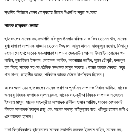
স্থানীয় নির্বাচনে যেসব যোগ্যতায় মিলবে বিএনপির সবুজ সংকেত
সাবেক ছাত্রদল নেতারা
ছাত্রদলের সাবেক সহ-সভাপতি রফিকুল ইসলাম রফিক ও জাকির হোসেন খান; সাবেক
যুগ্ম সাধারণ সম্পাদক সাজ্জাদ হোসেন উজ্জ্বল, আবুল হাসান, মাহফুজুর রহমান, মিজানুর
রহমান সোহাগ; সাবেক সহ-সাধারণ সম্পাদক মেজবাউল আলম, ইসমাইল হোসেন খান
শাহীন, মুজাহিদুল ইসলাম, মোহাম্মদ আরিফ, আনোয়ার জাহিদ, সুমন চৌধুরী, ফজলুল
হক নিরব; সাবেক সহ-সাংগঠনিক সম্পাদক মাসুদ সরকার, গোলাম আজম সৈকত, সবুর
খান সাগর, জাহাঙ্গীর আলম, শফিউল আজম বৈঠকে উপস্থিত ছিলেন।
আরও অংশ নেন ছাত্রদলের সাবেক ত্রাণ ও পুনর্বাসন সম্পাদক মিরাজ আজিম, সাবেক
জলবায়ু বিষয়ক সম্পাদক স্বপন মন্ডল, সাবেক সহ-ক্রীড়া বিষয়ক সম্পাদক মাজেদুল
ইসলাম মাসুম, সাবেক সহ-ক্রীড়া সম্পাদক রবিউল হাসান আরিফ, সাবেক বেসরকারি
বিষয়ক সম্পাদক ইয়াকুব রাজু এবং সাবেক সদস্য মহিবুল্লাহ জয়, খলিলুর রহমান জনি ও
এম কামরুল হাসান।
ঢাকা বিশ্ববিদ্যালয় ছাত্রদলের সাবেক সভাপতি নজরুল ইসলাম নাহিদ, সাবেক সহ-