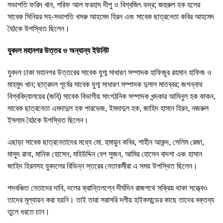
সভাপতি ফরিদ খান, শরিফ আল ফরহাদ দীপু ও বিশ্বজিৎ ভদ্র; জহুরুল হক হলের
সাবেক সিনিয়র সহ-সভাপতি খসরু আহমেদ হিরন এবং সাবেক ছাত্রনেতা কবির আহমেদ
বৈঠকে উপস্থিত ছিলেন।
যুবদল মহানগর উত্তর ও অন্যান্য ইউনিট
যুবদল ঢাকা মহানগর উত্তরের সাবেক যুগ্ম সাধারণ সম্পাদক হাফিজুর রহমান হাফিজ ও
মাহমুদ খান; ছাত্রদল পূর্বের সাবেক যুগ্ম সাধারণ সম্পাদক দুলাল মাতব্বর; জগন্নাথ
বিশ্ববিদ্যালয়ের (জবি) সাবেক বিভাগীয় সাংগঠনিক সম্পাদক খন্দকার আমিনুল হক কাকন,
সাবেক ছাত্রনেতা এমদাদুল হক পারভেজ, ইমদাদুল হক, জাহিদ হাসান হিরন, নজরুল
ইসলাম বৈঠকে উপস্থিত ছিলেন।
এছাড়া সাবেক ছাত্রনেতাদের মধ্যে মো. হুমায়ুন কবির, শাহীন আকন্দ, সেলিম রেজা,
মাসুদ রানা, মানিক হোসেন, মহিউদ্দিন বেগ সুজন, আমির হোসেন বাদশা এবং হাসান
জাহিদ হিরনসহ যুবদলের বিভিন্ন স্তরের নেতাকর্মীরা এ সময় উপস্থিত ছিলেন।
পদবঞ্চিত নেতাদের দাবি, দলের ক্রান্তিলগ্নে দীর্ঘদিন রাজপথে সক্রিয় থাকা সত্ত্বেও
তাদের মূল্যায়ন করা হয়নি। তাই তারা সরাসরি দলীয় হাইকমান্ডের কাছে তাদের বক্তব্য
তুলে ধরতে চান।