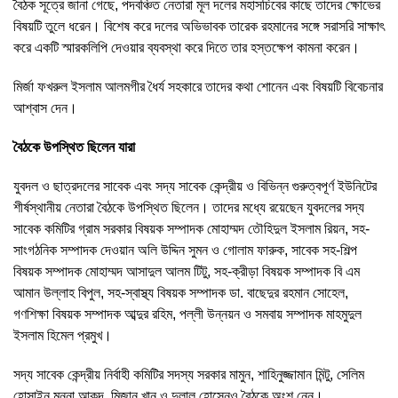
বৈঠক সূত্রে জানা গেছে, পদবঞ্চিত নেতারা মূল দলের মহাসচিবের কাছে তাদের ক্ষোভের
বিষয়টি তুলে ধরেন। বিশেষ করে দলের অভিভাবক তারেক রহমানের সঙ্গে সরাসরি সাক্ষাৎ
করে একটি স্মারকলিপি দেওয়ার ব্যবস্থা করে দিতে তার হস্তক্ষেপ কামনা করেন।
মির্জা ফখরুল ইসলাম আলমগীর ধৈর্য সহকারে তাদের কথা শোনেন এবং বিষয়টি বিবেচনার
আশ্বাস দেন।
বৈঠকে উপস্থিত ছিলেন যারা
যুবদল ও ছাত্রদলের সাবেক এবং সদ্য সাবেক কেন্দ্রীয় ও বিভিন্ন গুরুত্বপূর্ণ ইউনিটের
শীর্ষস্থানীয় নেতারা বৈঠকে উপস্থিত ছিলেন। তাদের মধ্যে রয়েছেন যুবদলের সদ্য
সাবেক কমিটির গ্রাম সরকার বিষয়ক সম্পাদক মোহাম্মদ তৌহিদুল ইসলাম রিয়ন, সহ-
সাংগঠনিক সম্পাদক দেওয়ান অলি উদ্দিন সুমন ও গোলাম ফারুক, সাবেক সহ-শিল্প
বিষয়ক সম্পাদক মোহাম্মদ আসাদুল আলম টিটু, সহ-ক্রীড়া বিষয়ক সম্পাদক বি এম
আমান উল্লাহ বিপুল, সহ-স্বাস্থ্য বিষয়ক সম্পাদক ডা. বাছেদুর রহমান সোহেল,
গণশিক্ষা বিষয়ক সম্পাদক আব্দুর রহিম, পল্লী উন্নয়ন ও সমবায় সম্পাদক মাহমুদুল
ইসলাম হিমেল প্রমুখ।
সদ্য সাবেক কেন্দ্রীয় নির্বাহী কমিটির সদস্য সরকার মামুন, শাহিনুজ্জামান মিন্টু, সেলিম
হোসাইন মুন্না আকন্দ, মিজান খান ও দুলাল হোসেনও বৈঠকে অংশ নেন।