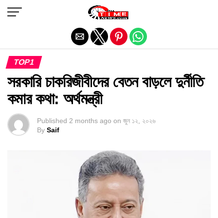
Exit mobile version
TOP1
সরকারি চাকরিজীবীদের বেতন বাড়লে দুর্নীতি
কমার কথা: অর্থমন্ত্রী
Published
2 months ago
on
জুন ১২, ২০২৬
By
Saif