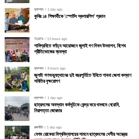
ক্যাম্পাস
1 day ago
কুবির ১৪ শিক্ষার্থীকে ‘স্পোর্টস স্কলারশিপ’ প্রদান
TOP3
13 hours ago
শাবিপ্রবিতে বর্ণাঢ্য আয়োজনে জুলাই গণ দিবস উদযাপন, বিশেষ
প্রীতিভোজের ব্যবস্থা
ক্যাম্পাস
9 hours ago
জুলাই গণঅভ্যুত্থানের দুই বছরপূর্তিতে ইবিতে পাবনা জেলা কল্যাণ
সমিতির বৃক্ষরোপণ
ক্যাম্পাস
1 day ago
ছাত্রদলের অবস্থান কর্মসূচিকে কেন্দ্র করে থমথমে বেরোবি,
নিরাপত্তা জোরদার
রাজনীতি
1 day ago
বেগম রোকেয়া বিশ্ববিদ্যালয়ের সামনে ছাত্রদলের দেশীয় অস্ত্রের