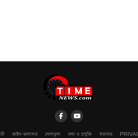
ারী
আইন-আদালত
খেলাধুলা
তথ্য ও প্রযুক্তি
মতামত
PRIVA