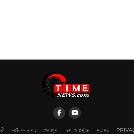
ারী
আইন-আদালত
খেলাধুলা
তথ্য ও প্রযুক্তি
মতামত
PRIVA