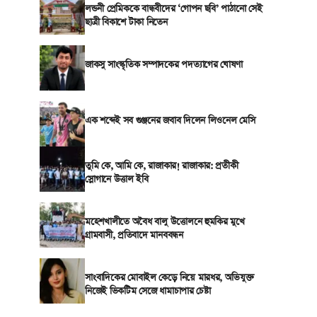
লন্ডনী প্রেমিককে বান্ধবীদের ‘গোপন ছবি’ পাঠানো সেই
ছাত্রী বিকাশে টাকা নিতেন
জাকসু সাংস্কৃতিক সম্পাদকের পদত্যাগের ঘোষণা
এক শব্দেই সব গুঞ্জনের জবাব দিলেন লিওনেল মেসি
তুমি কে, আমি কে, রাজাকার! রাজাকার: প্রতীকী
স্লোগানে উত্তাল ইবি
মহেশখালীতে অবৈধ বালু উত্তোলনে হুমকির মুখে
গ্রামবাসী, প্রতিবাদে মানববন্ধন
সাংবাদিকের মোবাইল কেড়ে নিয়ে মারধর, অভিযুক্ত
নিজেই ভিকটিম সেজে ধামাচাপার চেষ্টা