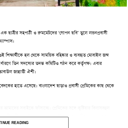
এক ছাত্রীর সহপাঠী ও রুমমেটদের ‘গোপন ছবি’ তুলে লন্ডনপ্রবাসী
যাম্পাস।
র ওই শিক্ষার্থীকে হল থেকে সাময়িক বহিষ্কার ও ব্যবহৃত মোবাইল জব্দ
ি নির্ধারণে তিন সদস্যের তদন্ত কমিটিও গঠন করে কর্তৃপক্ষ। এবার
 তোবাউল জান্নাতী ঐশী।
তিবেদকের হাতে এসেছে। বাংলাদেশ ছাড়াও প্রবাসী প্রেমিকের কাছ থেকে
ে আমাদের সবাইকে ফাঁসাচ্ছে। প্রেমিকের সঙ্গে কুষ্টিয়ার বিলাসবহুল
ঙ্গেও গিয়েছিল। রাইস কুকারের জন্য টাকা নেয় প্রেমিকের কাছ থেকে।
TINUE READING
ন্ট নাই’ বলে ফাঁকি দিত। বিষয়টা এমন অনেক জনের মন রক্ষা করে