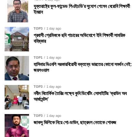
যুক্তরাষ্ট্রে ফুল-ফান্ডেড পিএইচডি’র সুযোগ পেলেন বেরোবি শিক্ষার্থী
ইমরান
TOP3
1 day ago
প্রবাসী প্রেমিককে ছবি পাচারের অভিযোগে ইবি শিক্ষার্থী সাময়িক
বহিষ্কার
TOP1
1 day ago
হাসিনার বিএনপি সরকারবিরোধী বক্তব্যে ভারতের কোনো সমর্থন নেই:
জয়সওয়াল
TOP3
1 day ago
নবীন বিতার্কিক তৈরির লক্ষ্যে কুবি ডিবেটিং সোসাইটির ‘ক্রাউন অব
আর্গুমেন্টস’
TOP3
1 day ago
জাকসু ভিপিকে নিয়ে শো-ডাউন, ছাত্রদল নেতাকে শোকজ