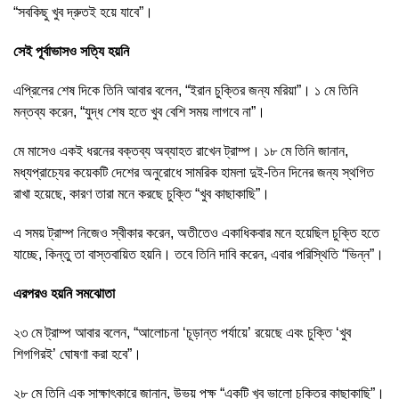
“সবকিছু খুব দ্রুতই হয়ে যাবে”।
সেই পূর্বাভাসও সত্যি হয়নি
এপ্রিলের শেষ দিকে তিনি আবার বলেন, “ইরান চুক্তির জন্য মরিয়া”। ১ মে তিনি
মন্তব্য করেন, “যুদ্ধ শেষ হতে খুব বেশি সময় লাগবে না”।
মে মাসেও একই ধরনের বক্তব্য অব্যাহত রাখেন ট্রাম্প। ১৮ মে তিনি জানান,
মধ্যপ্রাচ্যের কয়েকটি দেশের অনুরোধে সামরিক হামলা দুই-তিন দিনের জন্য স্থগিত
রাখা হয়েছে, কারণ তারা মনে করছে চুক্তি “খুব কাছাকাছি”।
এ সময় ট্রাম্প নিজেও স্বীকার করেন, অতীতেও একাধিকবার মনে হয়েছিল চুক্তি হতে
যাচ্ছে, কিন্তু তা বাস্তবায়িত হয়নি। তবে তিনি দাবি করেন, এবার পরিস্থিতি “ভিন্ন”।
এরপরও হয়নি সমঝোতা
২৩ মে ট্রাম্প আবার বলেন, “আলোচনা ‘চূড়ান্ত পর্যায়ে’ রয়েছে এবং চুক্তি ‘খুব
শিগগিরই’ ঘোষণা করা হবে”।
২৮ মে তিনি এক সাক্ষাৎকারে জানান, উভয় পক্ষ “একটি খুব ভালো চুক্তির কাছাকাছি”।