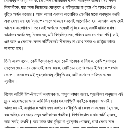
কোষাধ্যক্ষ অধ্যাপক ড. মোহাম্মদ সোলায়মান বলেন, অভিনন্দন জানাই সেই সকল
শিক্ষার্থীকে, যারা আজ নিজেদের যোগ্যতা ও পরিশ্রমের মাধ্যমে এই অ্যাওয়ার্ড ও
বৃত্তি অর্জন করেছে। আজ আমরা একদল আলোকিত মেধাবীর মাঝে অবস্থান করছি
এবং যেমন বলা হয় ‘ল্যাম্পের পাশে থাকলে সকলেই আলোকিত হয়’ আমরাও আজ সেই
আলোয় আলোকিত। তবে এই অর্জনের মধ্যেই লুকিয়ে আছে একটি দায়িত্ববোধ।
আমাদের অর্জন শুধু নিজের নয়, এটি বিশ্ববিদ্যালয়, পরিবার এবং দেশেরও গর্ব। তাই
এই জ্ঞান ও মেধাকে কেবল সার্টিফিকেটে সীমাবদ্ধ না রেখে সমাজ ও রাষ্ট্রের কাজে
লাগাতে হবে।
তিনি আরও বলেন, কেউ উদ্যোক্তা হবে, কেউ গবেষক বা শিক্ষক, কেউ প্রশাসনে
নেতৃত্ব দেবে—যে যেভাবেই কাজ করুক, সেটি যেন দেশের জন্য ইতিবাচক প্রভাব
ফেলে। আজকের এই পুরস্কার শুধু স্বীকৃতি নয়, এটি আমাদের দায়িত্ববোধের
প্রতীক।
বিশেষ অতিথি উপ-উপাচার্য অধ্যাপক ড. মাসুদা কামাল বলেন, প্রকৌশল অনুষদের এই
সুন্দর আয়োজনের জন্য আমি ডিন স্যার সহ সংশ্লিষ্ট সবাইকে ধন্যবাদ জানাই।
আজকের এই অনুষ্ঠানকে আমি বলব অর্জনের স্বীকৃতি যা কেবল সাফল্যের চিহ্ন নয়,
বরং ভবিষ্যতের জন্য নতুন অঙ্গীকারের প্রতীক। বিশ্ববিদ্যালয়ে যারা ভর্তি হয়েছে,
তারা সবাই মেধাবী। আর আজ যারা বৃত্তি বা পুরস্কার পেয়েছে, তারা মেধার সঙ্গে