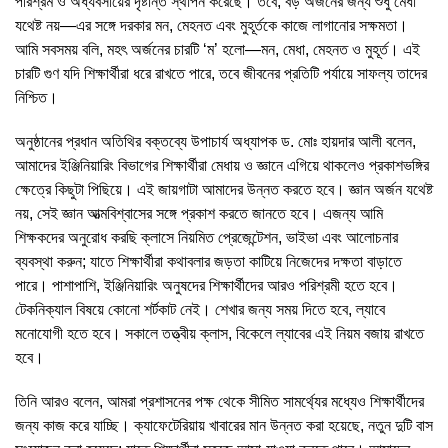
পরিশ্রম ও অধ্যবসায়ের দৃষ্টান্ত স্থাপন করেছে। তবে, বড় অর্জনের জন্য শুধু মেধা
যথেষ্ট নয়—এর সঙ্গে দরকার মন, মেহনত এবং মুহূর্তকে কাজে লাগানোর সক্ষমতা।
আমি সবসময় বলি, মহৎ অর্জনের চারটি ‘ম’ হলো—মন, মেধা, মেহনত ও মুহূর্ত। এই
চারটি গুণ যদি শিক্ষার্থীরা ধরে রাখতে পারে, তবে জীবনের প্রতিটি পর্যায়ে সাফল্য তাদের
নিশ্চিত।
অনুষ্ঠানের প্রধান অতিথির বক্তব্যে উপাচার্য অধ্যাপক ড. মোঃ হায়দার আলী বলেন,
আমাদের ইঞ্জিনিয়ারিং বিভাগের শিক্ষার্থীরা মেধায় ও জ্ঞানে এগিয়ে থাকলেও প্রকাশভঙ্গির
ক্ষেত্রে কিছুটা পিছিয়ে। এই জায়গাটা আমাদের উন্নত করতে হবে। জ্ঞান অর্জন যথেষ্ট
নয়, সেই জ্ঞান আত্মবিশ্বাসের সঙ্গে প্রকাশ করতে জানতে হবে। এজন্য আমি
শিক্ষকদের অনুরোধ করছি ক্লাসে নিয়মিত প্রেজেন্টেশন, ভাইভা এবং আলোচনার
ব্যবস্থা করুন; যাতে শিক্ষার্থীরা কথাবলার জড়তা কাটিয়ে নিজেদের দক্ষতা বাড়াতে
পারে। পাশাপাশি, ইঞ্জিনিয়ারিং অনুষদের শিক্ষার্থীদের আরও পরিশ্রমী হতে হবে।
টেকনিক্যাল বিষয়ে কোনো শর্টকাট নেই। শেখার জন্য সময় দিতে হবে, ল্যাবে
মনোযোগী হতে হবে। সকালে তত্ত্বীয় ক্লাস, বিকেলে ল্যাবের এই নিয়ম বজায় রাখতে
হবে।
তিনি আরও বলেন, আমরা প্রশাসনের পক্ষ থেকে সীমিত সামর্থ্যের মধ্যেও শিক্ষার্থীদের
জন্য কাজ করে যাচ্ছি। ক্যাফেটেরিয়ায় খাবারের মান উন্নত করা হয়েছে, নতুন দুটি বাস