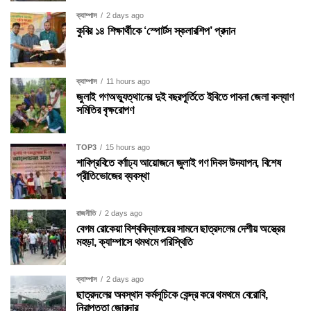
ক্যাম্পাস
2 days ago
কুবির ১৪ শিক্ষার্থীকে ‘স্পোর্টস স্কলারশিপ’ প্রদান
ক্যাম্পাস
11 hours ago
জুলাই গণঅভ্যুত্থানের দুই বছরপূর্তিতে ইবিতে পাবনা জেলা কল্যাণ
সমিতির বৃক্ষরোপণ
TOP3
15 hours ago
শাবিপ্রবিতে বর্ণাঢ্য আয়োজনে জুলাই গণ দিবস উদযাপন, বিশেষ
প্রীতিভোজের ব্যবস্থা
রাজনীতি
2 days ago
বেগম রোকেয়া বিশ্ববিদ্যালয়ের সামনে ছাত্রদলের দেশীয় অস্ত্রের
মহড়া, ক্যাম্পাসে থমথমে পরিস্থিতি
ক্যাম্পাস
2 days ago
ছাত্রদলের অবস্থান কর্মসূচিকে কেন্দ্র করে থমথমে বেরোবি,
নিরাপত্তা জোরদার