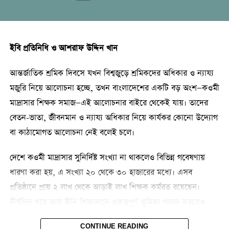
তাকওয়া বা আল্লাহর ভয়ের মাধ্যমে মানুষের ভিতরে দায়িত্ব বোধ ও
জবাবদিহিতা তৈরি হয়। ফলে মানুষ দুর্নীতি মুক্ত হয়ে জীবনযাপন করতে
শিখে। এভাবে সমাজের মধ্যে আল্লাহভীরু ও দুর্নীতিমুক্ত মানুষের সৃষ্টি
ইবি প্রতিনিধি ও আশরাফ উদ্দিন খান
হতে থাকে। এক এক করে কিছু আল্লাহভীরু মানুষের সমষ্টিতে একটি
আল্লাহভীরু সমাজের বিকাশ করে।
আন্তর্জাতিক শ্রমিক দিবসে যখন বিশ্বজুড়ে শ্রমিকদের অধিকার ও ন্যায্য
মজুরি নিয়ে আলোচনা হচ্ছে, তখন বাংলাদেশের একটি বড় অংশ—কওমী
কুরবানির দ্বিতীয় ভিত্তি ছিল ত্যাগ। মদিনাতে মুহাজির ও আনসার
মাদ্রাসার শিক্ষক সমাজ—এই আলোচনার বাইরে থেকেই যায়। তাদের
সাহাবিদের মাধ্যমে মুসলিম সভ্যতার যে গোড়াপত্তন হয়েছিল সেই
বেতন-ভাতা, জীবনমান ও ন্যায্য অধিকার নিয়ে কার্যকর কোনো উদ্যোগ
সভ্যতার একটি উল্লেখযোগ্য ভিত্তি ও গুণ ছিল এই ত্যাগ। কুরআন
বা কাঠামোগত আলোচনা নেই বলেই চলে।
বলছেঃ وَٱلَّذِينَ تَبَوَّءُو ٱلدَّارَ وَٱلۡإِيمَٰنَ مِن
قَبۡلِهِمۡ يُحِبُّونَ مَنۡ هَاجَرَ إِلَيۡهِمۡ وَلَا يَجِدُونَ
দেশে কওমী মাদ্রাসার সুনির্দিষ্ট সংখ্যা না থাকলেও বিভিন্ন গবেষণায়
فِي صُدُورِهِمۡ حَاجَةٗ مِّمَّآ أُوتُواْ وَيُؤۡثِرُونَ عَلَىٰٓ
ধারণা করা হয়, এ সংখ্যা ২০ থেকে ৩০ হাজারের মধ্যে। এসব
أَنفُسِهِمۡ وَلَوۡ كَانَ بِهِمۡ خَصَاصَةٞۚ وَمَن يُوقَ شُحَّ
প্রতিষ্ঠানে প্রায় ২ লাখ থেকে আড়াই লাখ শিক্ষক কর্মরত রয়েছেন।
نَفۡسِهِۦ فَأُوْلَٰٓئِكَ هُمُ ٱلۡمُفۡلِحُونَ ٩‘… এবং তারা
দীর্ঘদিন ধরে তারা দ্বীনি শিক্ষাদানে গুরুত্বপূর্ণ ভূমিকা পালন করলেও
তাদেরকে (অন্যদেরকে) নিজেদের উপর অগ্রাধিকার দেয় যদিও তাতে
তাদের আর্থিক অবস্থা তুলনামূলকভাবে দুর্বল। সামগ্রিক বিষয়গুলো তুলে
তাদের ভীষণ প্রয়োজন থাকে’। (সুরা হাশরঃ ০৯) ত্যাগ এমন একটি গুণ
CONTINUE READING