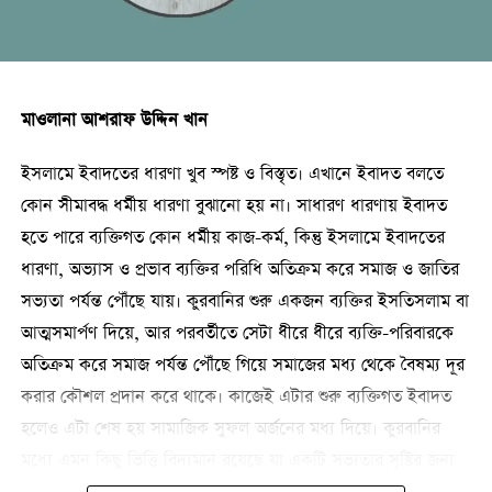
এছাড়া সোডা পান করার পর অতিরিক্ত ঢেকুর তোলার ফলে খাদ্যনালীতে
অ্যাসিড বেরিয়ে যেতে পারে, বিশেষ করে খাবারের সময় বা ঠিক পরে
সোডা পান করলে।
মাওলানা আশরাফ উদ্দিন খান
আবার কেউ যদি ডায়েট কোমল পানীয়কে স্বাস্থ্যকর বিকল্প মনে করেন
তাহলে তাও সঠিক নয়। বেশিরভাগ অন্ত্রের সমস্যা ডায়েট সোডায়
ইসলামে ইবাদতের ধারণা খুব স্পষ্ট ও বিস্তৃত। এখানে ইবাদত বলতে
পাওয়া কৃত্রিম মিষ্টির জন্য হয়। এই মিষ্টিগুলো অন্ত্রে উপকারী
কোন সীমাবদ্ধ ধর্মীয় ধারণা বুঝানো হয় না। সাধারণ ধারণায় ইবাদত
ব্যাকটেরিয়া (মাইক্রোবায়োম) উৎপাদন এবং নিয়ন্ত্রণকে ব্যাহত করে।
হতে পারে ব্যক্তিগত কোন ধর্মীয় কাজ-কর্ম, কিন্তু ইসলামে ইবাদতের
ধারণা, অভ্যাস ও প্রভাব ব্যক্তির পরিধি অতিক্রম করে সমাজ ও জাতির
কোমল পানীয় পেটের উপর ‘অ্যাসিড লোড’ হিসেবে কাজ করতে পারে।
সভ্যতা পর্যন্ত পৌঁছে যায়। কুরবানির শুরু একজন ব্যক্তির ইসতিসলাম বা
এটি পাকস্থলীর অ্যাসিডিটির মাত্রা বাড়িয়ে দিতে পারে, পাকস্থলীর
আত্মসমার্পণ দিয়ে, আর পরবর্তীতে সেটা ধীরে ধীরে ব্যক্তি-পরিবারকে
আস্তরণের ক্ষতি করে এবং প্রায়শই অম্বল এবং অ্যাসিড রিফ্লাক্স
অতিক্রম করে সমাজ পর্যন্ত পৌঁছে গিয়ে সমাজের মধ্য থেকে বৈষম্য দূর
(প্রচলিতভাবে ধোয়া ঢেকুর) করে।
করার কৌশল প্রদান করে থাকে। কাজেই এটার শুরু ব্যক্তিগত ইবাদত
হলেও এটা শেষ হয় সামাজিক সুফল অর্জনের মধ্য দিয়ে। কুরবানির
তথ্যসূত্র: সামাটিভি
মধ্যে এমন কিছু ভিত্তি বিদ্যমান রয়েছে যা একটি সভ্যতার সৃষ্টির জন্য