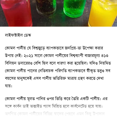
এ পদে ১১ জনের মধ্যে ৯ জনই নারী।ডাকসুর পাশাপাশি ১৮টি হল
সংসদের নির্বাচনও আজ হচ্ছে। প্রতিটি হলে ১৩টি পদে মোট ১ হাজার
৩৫ জন প্রার্থী প্রতিদ্বন্দ্বিতা করছেন। একজন ভোটারকে কেন্দ্রীয় ও হল
সংসদ মিলিয়ে মোট ৪১টি ভোট দিতে হবে।
লাইফস্টাইল ডেস্ক
ভোটগ্রহণের জন্য মোট ৮১০টি বুথ রাখা হয়েছে। পুরুষদের জন্য
কেন্দ্রগুলো হচ্ছে কার্জন হল, শারীরিক শিক্ষা কেন্দ্র, সিনেট ভবন ও
কোমল পানীয় যে বিশ্বজুড়ে ব্যাপকভাবে জনপ্রিয়-তা উপেক্ষা করার
উদয়ন স্কুল অ্যান্ড কলেজ। আর নারীদের জন্য টিএসসি, ঢাকা
উপায় নেই। ২০২১ সালে কোমল পানীয়ের বিশ্বব্যাপী বাজারমূল্য ৪১৩
বিশ্ববিদ্যালয় ক্লাব, ভূতত্ত্ব বিভাগ ও বিশ্ববিদ্যালয় ল্যাবরেটরি স্কুল অ্যান্ড
বিলিয়ন ডলারেরও বেশি ছিল বলে ধারণা করা হয়েছিল। যদিও নিয়মিত
কলেজ। পুরুষ ভোটার সবচেয়ে বেশি জগন্নাথ হলে (২,২২২ জন) এবং
কোমল পানীয় পানের নেতিবাচক পরিণতি ব্যাপকভাবে স্বীকৃত তবুও সব
নারী ভোটার সবচেয়ে বেশি রোকেয়া হলে (৫,৬৪১ জন)।
বয়সের মানুষকেই এসব পানীয় অতিরিক্ত মাত্রায় গ্রহণ করতে দেখা
যায়।
RELATED TOPICS:
কোমল পানীয় মূলত পানির ওপর ভিত্তি করে তৈরি একটি পানীয়। এর
UP NEXT
সঙ্গে কার্বন ডাই অক্সাইড গ্যাস মিশ্রিত হলে কার্বনেটেড হয়ে যায়।
২৮ শে অক্টোবর থেকেই আওয়ামী ফ্যাসিবাদের উত্থান: জামায়াত
অগণিত কোমল পানীয়ের বিভিন্ন স্বাদের পেছনে এমন কিছু উপাদান
DON'T MISS