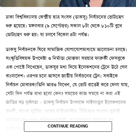
ঢাকা বিশ্ববিদ্যালয় কেন্দ্রীয় ছাত্র সংসদ (ডাকসু) নির্বাচনের ভোটগ্রহণ
শুরু হয়েছে। মঙ্গলবার (৯ সেপ্টেম্বর) সকাল ৮টা থেকে ৮১০টি বুথে
ভোটগ্রহণ শুরু হয়। যা চলবে বিকেল ৪টা পর্যন্ত।
ডাকসু নির্বাচনকে ঘিরে সামাজিক যোগাযোগমাধ্যমে আলোচনা চলছে।
সংস্কৃতিবিষয়ক উপদেষ্টা ও নির্মাতা মোস্তফা সরয়ার ফারুকী ফেসবুকে
এক পোস্টে লিখেছেন, ডাকসুর মধ‍্য দিয়ে ইলেকশনের ট্রেনে উঠে গেল
বাংলাদেশ। এরপর চলে আসবে জাতীয় নির্বাচনের ট্রেন। সবাইকে
নির্বাচন মোবারক!তিনি আরও লিখেন, যে ভোট রাতেই করে ফেলা যায়,
সেটা দিন পর্যন্ত রাখা হলো কেন? সময়ের কাজ সময়ে না করা এই
জাতির বড় দুর্বলতা – ডাকসু নির্বাচন উপলক্ষে লাইলাতুল ইলেকশনের
জননী, ব্যাংক লুটেরা, গুমের মাস্টারমাইন্ড, বিডিআর-শাপলা-জুলাই
ম্যাসাকারের প্রধান পরিকল্পনাকারী, বাংলাদেশের সবচেয়ে বড়
CONTINUE READING
স্বাধীনতা বিরোধী শক্তি খুনি হাসিনা যে কথা বলেনি।