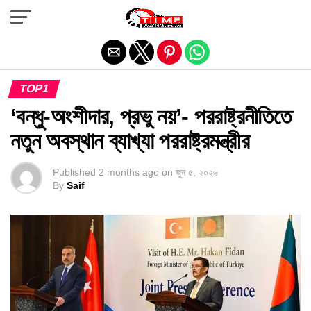
Exit mobile version
TOP1
‘বন্ধু-অংশীদার, প্রভু নয়’- পররাষ্ট্রনীতিতে
নতুন অবস্থান ব্যাখ্যা পররাষ্ট্রমন্ত্রীর
Published
2 months ago
on
জুন ৫, ২০২৬
By
Saif