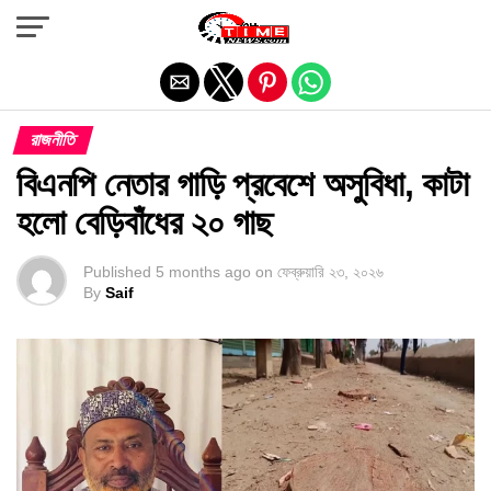
Exit mobile version
রাজনীতি
বিএনপি নেতার গাড়ি প্রবেশে অসুবিধা, কাটা
হলো বেড়িবাঁধের ২০ গাছ
Published
5 months ago
on
ফেব্রুয়ারি ২৩, ২০২৬
By
Saif