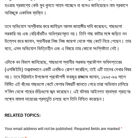
হওয়ায় প্রকাশ্যে কেউ মুখ খুলতে সাহস পাচ্ছেন না বলেও জানিয়েছেন নাম প্রকাশে
অনিচ্ছুক একাধিক ব্যক্তি।
তবে অভিযোগ অস্বীকার করে জাহিদুল আলম জাহাঙ্গীর দাবি করেছেন, গাছগুলো
সরকারি নয় এবং বেড়িবাঁধটিও অধিগ্রহণকৃত নয়। তিনি গাছ কাটার সঙ্গে জড়িত নন
উল্লেখ করে জানান, স্থানীয়রা নিজ নিজ জায়গা থেকে গাছ কেটে নিয়ে গেছেন। তার
মতে, এসব অভিযোগ ভিত্তিহীন এবং এ বিষয়ে তার কোনো সংশ্লিষ্টতা নেই।
এদিকে বন বিভাগ জানিয়েছে, গাছগুলো স্থানীয় সরকার প্রকৌশল অধিদপ্তরের
(এলজিইডি) তত্ত্বাবধানে একটি এনজিও রোপণ করেছিল, তাই এটি তাদের দেখার বিষয়
নয়। তবে মিঠামইন উপজেলা প্রকৌশলী ফয়জুর রাজ্জাক জানান, ১৯৯৫-৯৬ সালে
নির্মিত এই বাঁধের গাছগুলো কেটে ফেলার বিষয়টি জানতে পেরে তারা অভিযান চালিয়ে
স’মিল থেকে গাছের গুঁড়িগুলো জব্দ করেছেন। এই ঘটনায় আইনগত ব্যবস্থা গ্রহণের
লক্ষ্যে মামলা দায়েরের প্রস্তুতি চলছে বলে তিনি নিশ্চিত করেছেন।
RELATED TOPICS:
Your email address will not be published.
Required fields are marked
*