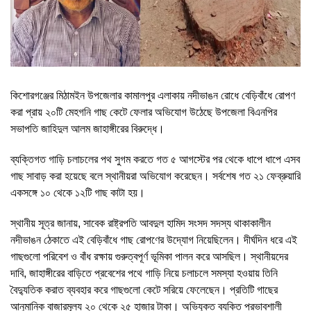
কিশোরগঞ্জের মিঠামইন উপজেলার কামালপুর এলাকায় নদীভাঙন রোধে বেড়িবাঁধে রোপণ
করা প্রায় ২০টি মেহগনি গাছ কেটে ফেলার অভিযোগ উঠেছে উপজেলা বিএনপির
সভাপতি জাহিদুল আলম জাহাঙ্গীরের বিরুদ্ধে।
ব্যক্তিগত গাড়ি চলাচলের পথ সুগম করতে গত ৫ আগস্টের পর থেকে ধাপে ধাপে এসব
গাছ সাবাড় করা হয়েছে বলে স্থানীয়রা অভিযোগ করেছেন। সর্বশেষ গত ২১ ফেব্রুয়ারি
একসঙ্গে ১০ থেকে ১২টি গাছ কাটা হয়।
স্থানীয় সূত্র জানায়, সাবেক রাষ্ট্রপতি আবদুল হামিদ সংসদ সদস্য থাকাকালীন
নদীভাঙন ঠেকাতে এই বেড়িবাঁধে গাছ রোপণের উদ্যোগ নিয়েছিলেন। দীর্ঘদিন ধরে এই
গাছগুলো পরিবেশ ও বাঁধ রক্ষায় গুরুত্বপূর্ণ ভূমিকা পালন করে আসছিল। স্থানীয়দের
দাবি, জাহাঙ্গীরের বাড়িতে প্রবেশের পথে গাড়ি নিয়ে চলাচলে সমস্যা হওয়ায় তিনি
বৈদ্যুতিক করাত ব্যবহার করে গাছগুলো কেটে সরিয়ে ফেলেছেন। প্রতিটি গাছের
আনুমানিক বাজারমূল্য ২০ থেকে ২৫ হাজার টাকা। অভিযুক্ত ব্যক্তি প্রভাবশালী