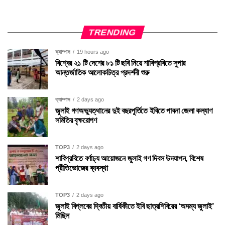
TRENDING
ক্যাম্পাস
19 hours ago
বিশ্বের ২১ টি দেশের ৮১ টি ছবি নিয়ে শাবিপ্রবিতে সুপার
আন্তর্জাতিক আলোকচিত্র প্রদর্শনী শুরু
ক্যাম্পাস
2 days ago
জুলাই গণঅভ্যুত্থানের দুই বছরপূর্তিতে ইবিতে পাবনা জেলা কল্যাণ
সমিতির বৃক্ষরোপণ
TOP3
2 days ago
শাবিপ্রবিতে বর্ণাঢ্য আয়োজনে জুলাই গণ দিবস উদযাপন, বিশেষ
প্রীতিভোজের ব্যবস্থা
TOP3
2 days ago
জুলাই বিপ্লবের দ্বিতীয় বার্ষিকীতে ইবি ছাত্রশিবিরের ‘অদম্য জুলাই’
মিছিল