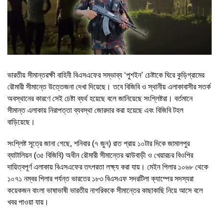
ভারতীয় সীমান্তরক্ষী বাহিনী বিএসএফের সম্ভাব্য ‘পুশইন’ চেষ্টাকে ঘিরে কুড়িগ্রামের
রৌমারী সীমান্তে উত্তেজনা দেখা দিয়েছে। তবে বিজিবি ও স্থানীয় এলাকাবাসীর সতর্ক
অবস্থানের কারণে সেই চেষ্টা ব্যর্থ হয়েছে বলে জানিয়েছে সংশ্লিষ্টরা। বর্তমানে
সীমান্ত এলাকায় নিরাপত্তা ব্যবস্থা জোরদার করা হয়েছে এবং বিজিবি টহল
বাড়িয়েছে।
সংশ্লিষ্ট সূত্রে জানা গেছে, শনিবার (৭ জুন) রাত প্রায় ১০টার দিকে জামালপুর
ব্যাটালিয়ন (৩৫ বিজিবি) অধীন রৌমারী সীমান্তের ঝাউবাড়ী ও খেয়ারচর বিওপির
দায়িত্বপূর্ণ এলাকায় বিএসএফের তৎপরতা লক্ষ্য করা যায়। মেইন পিলার ১০৬৮ থেকে
১০৭১ নম্বর পিলার পর্যন্ত ভারতের ১৮৩ বিএসএফ সদরটিলা ক্যাম্পের সদস্যরা
কয়েকজন বাংলা ভাষাভাষী ভারতীয় নাগরিককে সীমান্তের কাছাকাছি নিয়ে আসে বলে
খবর পাওয়া যায়।