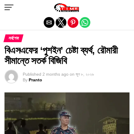
Exit mobile version
সর্বশেষ
বিএসএফের ‘পুশইন’ চেষ্টা ব্যর্থ, রৌমারী
সীমান্তে সতর্ক বিজিবি
Published
2 months ago
on
জুন ৮, ২০২৬
By
Pranto