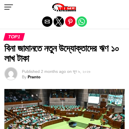
Exit mobile version
TOP1
বিনা জামানতে নতুন উদ্যোক্তাদের ঋণ ১০
লাখ টাকা
Published
2 months ago
on
জুন ৯, ২০২৬
By
Pranto