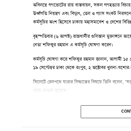
অবিলম্বে গণভোটের রায় বাস্তবায়ন, সকল গণহত্যার বিচার, আ
ঊর্ধ্বগতি নিয়ন্ত্রণ এবং বিদ্যুৎ, তেল ও গ্যাস সংকট নির
কর্মসূচির অংশ হিসেবে ঢাকায় মহাসমাবেশ ও দেশের বিভিন্
বৃহস্পতিবার (৬ আগস্ট) রাজধানীর গুলিস্তান মুক্তাঙ্গনে
নেতা শফিকুর রহমান এ কর্মসূচি ঘোষণা করেন।
কর্মসূচি ঘোষণা করে শফিকুর রহমান জানান, আগামী ১৫ সেপ্ট
১৯ সেপ্টেম্বর ঢাকা থেকে রংপুর, ২ অক্টোবর খুলনা-যশোর-কু
সিলেটে রেলপথে যাত্রার সিদ্ধান্তের বিষয়ে তিনি বলেন, 
বেছে নেওয়া হয়েছে।’
এছাড়া আগামী ১৪ নভেম্বর রাজধানীতে সারা দেশ থেকে 
CON
এদিন দেশের প্রত্যন্ত অঞ্চল থেকে মানুষকে অংশগ্রহণের 
জনগণের ন্যায্য অধিকার প্রতিষ্ঠা এবং দেশ ও জনগণের স্ব