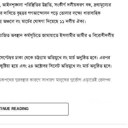
ইনশৃঙ্খলা পরিস্থিতির উন্নতি, সংকীর্ণ দলীয়করণ বন্ধ, দ্রব্যমূল্যের
সনের দাবিতে বৃহত্তর গণআন্দোলন গড়ে তোলার লক্ষ্যে ধারাবাহিক
ন অঞ্চলে লং মার্চের ঘোষণা দিয়েছে ১১ দলীয় ঐক্য।
 আয়োজিত অবস্থান কর্মসূচিতে জামায়াতে ইসলামীর আমীর ও বিরোধীদলীয়
েম্বর ঢাকা থেকে চট্টগ্রাম অভিমুখে লং মার্চ অনুষ্ঠিত হবে। এরপর
ষ্টিয়া হয়ে এবং ২৪ অক্টোবর সিলেট অভিমুখে লং মার্চ অনুষ্ঠিত হবে।
‘সড়কপথের দুরবস্থার কারণে সাধারণ মানুষের দুর্ভোগ এড়াতেই রেলপথ
মানুষকে নিয়ে একটি মহাসমাবেশেরও ঘোষণা দেন বিরোধীদলীয় নেতা।
TINUE READING
আহ্বান জানান শফিকুর রহমান।
ার্থে ঘোষিত এসব কর্মসূচি সফল করতে সর্বস্তরের জনগণের সক্রিয়