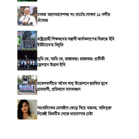
ঢাকায় মহাসমাবেশসহ লং মার্চের ঘোষণা ১১ দলীয়
ঐক্যের
রাষ্ট্রদ্রোহী শিক্ষকদের সন্ত্রাসী কার্যকলাপের বিরুদ্ধে ইবি
ইউট্যাবে’র বিবৃতি
তুমি কে, আমি কে, রাজাকার! রাজাকার: প্রতীকী
স্লোগানে উত্তাল ইবি
মহেশখালীতে অবৈধ বালু উত্তোলনে হুমকির মুখে
গ্রামবাসী, প্রতিবাদে মানববন্ধন
সাংবাদিকের মোবাইল কেড়ে নিয়ে মারধর, অভিযুক্ত
নিজেই ভিকটিম সেজে ধামাচাপার চেষ্টা