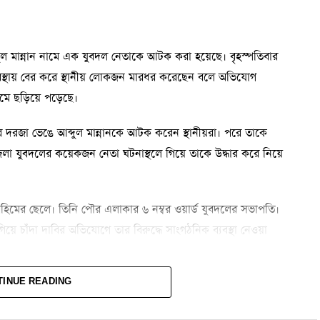
্দুল মান্নান নামে এক যুবদল নেতাকে আটক করা হয়েছে। বৃহস্পতিবার
বস্থায় বের করে স্থানীয় লোকজন মারধর করেছেন বলে অভিযোগ
মে ছড়িয়ে পড়েছে।
ের দরজা ভেঙে আব্দুল মান্নানকে আটক করেন স্থানীয়রা। পরে তাকে
জেলা যুবদলের কয়েকজন নেতা ঘটনাস্থলে গিয়ে তাকে উদ্ধার করে নিয়ে
ুর রহিমের ছেলে। তিনি পৌর এলাকার ৬ নম্বর ওয়ার্ড যুবদলের সভাপতি।
য়ে চাঁদা দাবির অভিযোগে তার বিরুদ্ধে সাংগঠনিক ব্যবস্থা নেওয়া
TINUE READING
ী কর্মসূত্রে পূর্বপরিচিত ছিলেন। তবে ওই নারী অভিযোগ করেছেন, তাকে
ড়িতে গিয়ে আপত্তিকর প্রস্তাব দিতেন। বৃহস্পতিবার বাজারে পৌঁছে দেওয়ার