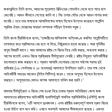
জবানবন্দিতে তিনি বলেন, আগুনের সূত্রপাত বিল্ডিংয়ের গোডাউন থেকে হতে পারে বলে
জেনেছি। আগুন কীভাবে লেগেছে জানি না। নিচ তলার স্টোর থেকে আগুন লাগার কথা
শুনেছি। তবে তার সাক্ষ্যকে আসামিপক্ষের সাক্ষ্য হিসেবে উল্লেখ করেছেন গার্মেন্টস
শ্রমিক ঐক্য ফোরামের সাধারণ সম্পাদক শহীদুল ইসলাম সবুজ।
তিনি বাংলা ট্রিবিউনকে বলেন, ‘তাজরীনের মালিকপক্ষ অগ্নিকাণ্ড কবলিত গার্মেন্টসটিতে
তালাবদ্ধ করে শ্রমিকদের বের হতে না দিয়ে, নিষ্ঠুরভাবে হত্যা করেছে। সারা পৃথিবীর
মানুষ বিষয়টি জানে। আর আমাদের রাষ্ট্র সে বিচার নিয়ে দেরি করছে, অবহেলা করছে।
আগের মতোই এখনও বিচার প্রক্রিয়ায় দীর্ঘসূত্রতা দেখছি। রাষ্ট্র নিযুক্ত আইনজীবীরা
ভালোভাবে কাজ করছেন না। প্রধান আসামি দেলোয়ার হোসেন সর্বশেষ পরপর দুই
হাজিরায় (২৯ সেপ্টম্বর ও ১৮ নভেম্বর) আদালতে উপস্থিত হয়নি। তার পক্ষ থেকে
আইনজীবী সময়ের আবেদন (টাইম পিটিশন) করেন। তাকে অসুস্থ হিসেবে উল্লেখ
করছেন। অসুস্থতার কোনও কাগজ আদালতে দাখিল করা হয়নি।’
মামলার দীর্ঘসূত্রিতা ও বিচার শেষ হওয়া নিয়ে ঢাকার প্রথম অতিরিক্ত জেলা জজ
আদালতের রাষ্ট্রপক্ষের আইনজীবী অ্যাসিস্ট্যান্ট পাবলিক প্রসিকিউটর (এপিপি) বাংলা
ট্রিবিউনকে বলেন, ‘এটি আসলে দুঃখজনক। এসব রাষ্ট্রীয় গুরুত্বপূর্ণ মামলা দ্রুত বিচার
হওয়া উচিত বলে মনে করি। এখানে অবশ্যই আমাদের সীমাবদ্ধতা রয়েছে। এজন্য