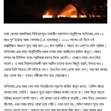
ঢাকা জেলার আশুলিয়ার নিশ্চিন্তপুরে তাজরীন ফ্যাশনস গার্মেন্টসের অগ্নিকাণ্ডের ১৩
বছর পূর্ণ হয়েছে আজ সোমবার (২৪ নভেম্বর)। ২০১২ সালের এই দিনে ওই
ফ্যাক্টরিতে আগুনে পুড়ে মারা যান ১১২ জন শ্রমিক। আহত হন একশ’র বেশি শ্রমিক।
অগ্নিকাণ্ডের সময় গার্মেন্টসটির পঞ্চম তলায় কাজ করছিলেন জরিনা খাতুন। আগুন
লাগার পর তিনিসহ অন্য শ্রমিকরা ছাদের দিকে ছোটেন। সেখানে তালা দেখে নিচে
নামেন। এ সময় নিরাপত্তারক্ষী আল আমিন তাদের বলেন কিছুই হয়নি, উপরে যাও।
এরপর তিনি নিচের গেট লাগিয়ে দেন। পরে তিন তলা থেকে লাফ দেন। তার বাম পায়ের
হাড় ভেঙ্গে যায়। এখনও শরীরের ক্ষত বয়ে বেড়াচ্ছেন।
অগ্নিকাণ্ডের সময় কেন লাফ দিয়েছিলেন প্রশ্নে জরিনা খাতুন বলেন, ‘সেদিন বাঁচার
আশায় লাফ দেইনি। আগুনে পুড়ে মরলে পরিবার লাশটা পেতো না। লাফ দিয়ে পড়লে
পরিবার অন্তত লাশটা পাবে। এই ভাবনা থেকে লাফিয়ে পড়েছি। লাফ দিয়ে এমনভাবে
বাঁচলাম, এখন সবার কাছে বোঝা হয়ে গেছি। এখন মনে হয়, সেদিন আগুনে পুড়ে মরে
গেলেও ভালো হতো। সন্তান বড় হলে বাবা মার জন্য কিছু করে। আর আমার বৃদ্ধ