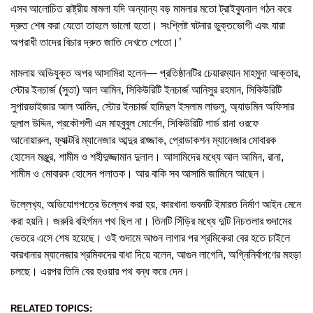
এসব আলোচিত রাষ্ট্রীয় মামলা যদি অন্যান্য বড় মামলার মতো ট্রাইব্যুনাল গঠন করে
দ্রুত শেষ করা যেতো তাহলে ভালো হতো। সংশ্লিষ্ট ঘটনার ভুক্তভোগী এবং যারা
অপরাধী তাদের বিচার দ্রুত জাতি দেখতে পেতো।’
মামলায় অভিযুক্ত অপর আসামিরা হলেন— প্রতিষ্ঠানটির চেয়ারম্যান মাহমুদা আক্তার,
স্টোর ইনচার্জ (সুতা) আল আমিন, সিকিউরিটি ইনচার্জ আনিসুর রহমান, সিকিউরিটি
সুপারভাইজার আল আমিন, স্টোর ইনচার্জ হামিদুল ইসলাম লাভলু, অ্যাডমিন অফিসার
দুলাল উদ্দিন, প্রকৌশলী এম মাহবুবুল মোর্শেদ, সিকিউরিটি গার্ড রানা ওরফে
আনোয়ারুল, ফ্যাক্টরি ম্যানেজার আব্দুর রাজ্জাক, প্রোডাকশন ম্যানেজার মোবারক
হোসেন মঞ্জুর, শামীম ও শহীদুজ্জামান দুলাল। আসামিদের মধ্যে আল আমিন, রানা,
শামীম ও মোবারক হোসেন পলাতক। আর বাকি সব আসামি জামিনে আছেন।
উল্লেখ‍্য, অভিযোগপত্রে উল্লেখ করা হয়, কারখানা ভবনটি ইমারত নির্মাণ আইন মেনে
করা হয়নি। জরুরি বহির্গমন পথ ছিল না। তিনটি সিঁড়ির মধ্যে দুটি নিচতলার গুদামের
ভেতরে এসে শেষ হয়েছে। ওই গুদামে আগুন লাগার পর শ্রমিকেরা বের হতে চাইলে
কারখানার ম্যানেজার শ্রমিকদের বাধা দিয়ে বলেন, আগুন লাগেনি, অগ্নিনির্বাপণের মহড়া
চলছে। এরপর তিনি বের হওয়ার পথ বন্ধ করে দেন।
RELATED TOPICS: