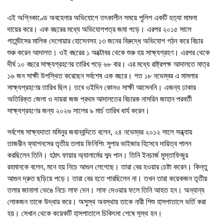
এই অগ্নিকাণ্ডে অবহেলার অভিযোগে তৎকালীন সময়ে পুলিশ একটি হত্যা মামলা
দায়ের করে। এক বছরের মধ্যে অভিযোগপত্র জমা পড়ে। এরপর ২০১৫ সালে
গার্মেন্টসের মালিক দেলোয়ার হোসেনসহ ১৩ জনের বিরুদ্ধে অভিযোগ গঠন করে বিচার
শুরু করেন আদালত। ওই বছরের ১ অক্টোবর থেকে শুরু হয় সাক্ষ্যগ্রহণ। এরপর থেকে
দীর্ঘ ১০ বছরে সাক্ষ্যগ্রহণের তারিখ পড়ে ৬৮ বার। এর মধ্যে রাষ্ট্রপক্ষ আদালতে মাত্র
১৬ জন সাক্ষী উপস্থিত করেছেন সর্বশেষ এক বছরে। গত ১৮ নভেম্বর এ মামলার
সাক্ষ্যগ্রহণের তারিখ ছিল। তবে ওইদিন কোনও সাক্ষী আসেননি। এজন্য ঢাকার
অতিরিক্ত জেলা ও দায়রা জজ প্রথম আদালতের বিচারক নাসরিন জাহান পরবর্তী
সাক্ষ্যগ্রহণের জন্য ২০২৬ সালের ৯ মার্চ তারিখ ধার্য করেন।
সর্বশেষ সাক্ষ্যদাতা মমিনুর জবানবন্দিতে বলেন, ২৪ নভেম্বর ২০১২ সালে সন্ধ্যায়
তাজরীন ফ্যাশনসের তৃতীয় তলায় ফিনিশিং সুপার ভাইজার হিসেবে দায়িত্ব পালন
করছিলেন তিনি। হঠাৎ ফায়ার অ্যালার্মের শব্দ পান। তিনি ইনচার্জ মুস্তাফিজুর
রহমানকে বলেন, মনে হয় নিচে আগুন লেগেছে। তারা বের হওয়ার চেষ্টা করেন। কিন্তু
আগুন দ্রুত ছড়িয়ে পড়ে। তারা বের হতে পারছিলেন না। তখন তারা কয়েকজন তৃতীয়
তলার জানালা ভেঙে নিচে লাফ দেন। লাফ দেওয়ার ফলে তিনি আহত হন। অন্যান্য
লোকজন তাকে উদ্ধার করে। অসুস্থ অবস্থায় তাকে নারী শিশু হাসপাতালে ভর্তি করা
হয়। সেখান থেকে কয়েকটি হাসপাতালে চিকিৎসা শেষে সুস্থ হন।