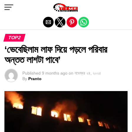
Exit mobile version
TOP2
‘ভেবেছিলাম লাফ দিয়ে পড়লে পরিবার
অন্তত লাশটা পাবে’
Published
9 months ago
on
নভেম্বর ২৪, ২০২৫
By
Pranto