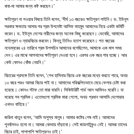
বাবা-মা আমার জন্য কষ্ট করছেন।’
ক্ষতিপূরণ না পওয়ার বিষয়ে তিনি বলেন, ‘দীর্ঘ ১৩ বছরেও ক্ষতিপূরণ পাইনি। ড. ইউনূস
সরকার ক্ষমতায় আসার পর শ্রম উপদেষ্টা আসিফ মাহমুদ আমাদের নিয়ে একটা কমিটি
করেন। ড. ইউনূস দেশের নারীদের জন্য অনেক কিছু করেছেন। ভেবেছি, আমাদের
ক্ষতিপূরণ ও ন্যায়বিচার করবেন। কিন্তু তিনিও হতাশ করেছেন। গত বছরের
নভেম্বরের ২৪ তারিখে শ্রম উপসচিব আমাদের বলেছিলেন, আমাকে এক মাস সময়
দেন। এর মাঝে আপনাদের ক্ষতিপূরণ দেওয়া হবে। এরপর এক বছর পার হচ্ছে। আর
কেউ কোনও খোঁজ নেয়নি।’
বিচারের প্রসঙ্গে তিনি বলেন, ‘শেখ হাসিনার বিচার এক বছরের মধ্যে করতে পারে, অথচ
১৩ বছর পরও আমরা বিচার পাই না। আমাদের পরিকল্পিতভাবে মেরে ফেলার চেষ্টা করা
হয়েছে। কোনও স্টাফ তো মারা যায়নি। সিকিউরিটি গার্ড আল আমিনও মরেনি। যা
মরেছে সব শ্রমিক। এতোগুলো শ্রমিক মারা গেলো, অথচ প্রধান আসামি দেলোয়ার
এখনও বাহিরে।’
জরিনা খাতুন বলেন, ‘আমি অসুস্থ মানুষ। আমার কষ্টের শেষ নাই। আমাদের
পুনর্বাসনও হলো না। আমরা কোথায় দাঁড়াবো। সেই জায়গাটুকুও নেই। আমরা তাদের
বিচার চাই, পাশাপাশি ক্ষতিপূরণও চাই।’