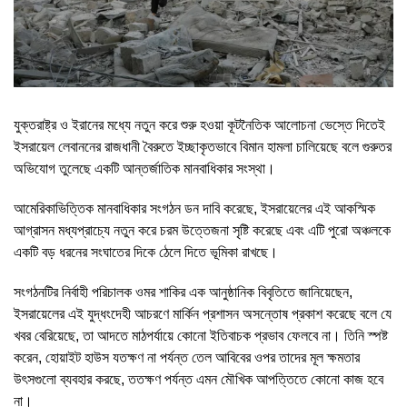
যুক্তরাষ্ট্র ও ইরানের মধ্যে নতুন করে শুরু হওয়া কূটনৈতিক আলোচনা ভেস্তে দিতেই
ইসরায়েল লেবাননের রাজধানী বৈরুতে ইচ্ছাকৃতভাবে বিমান হামলা চালিয়েছে বলে গুরুতর
অভিযোগ তুলেছে একটি আন্তর্জাতিক মানবাধিকার সংস্থা।
আমেরিকাভিত্তিক মানবাধিকার সংগঠন ডন দাবি করেছে, ইসরায়েলের এই আকস্মিক
আগ্রাসন মধ্যপ্রাচ্যে নতুন করে চরম উত্তেজনা সৃষ্টি করেছে এবং এটি পুরো অঞ্চলকে
একটি বড় ধরনের সংঘাতের দিকে ঠেলে দিতে ভূমিকা রাখছে।
সংগঠনটির নির্বাহী পরিচালক ওমর শাকির এক আনুষ্ঠানিক বিবৃতিতে জানিয়েছেন,
ইসরায়েলের এই যুদ্ধংদেহী আচরণে মার্কিন প্রশাসন অসন্তোষ প্রকাশ করেছে বলে যে
খবর বেরিয়েছে, তা আদতে মাঠপর্যায়ে কোনো ইতিবাচক প্রভাব ফেলবে না। তিনি স্পষ্ট
করেন, হোয়াইট হাউস যতক্ষণ না পর্যন্ত তেল আবিবের ওপর তাদের মূল ক্ষমতার
উৎসগুলো ব্যবহার করছে, ততক্ষণ পর্যন্ত এমন মৌখিক আপত্তিতে কোনো কাজ হবে
না।