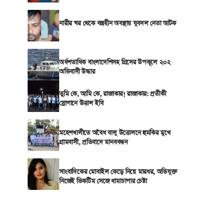
নারীর ঘর থেকে বস্ত্রহীন অবস্থায় যুবদল নেতা আটক
অর্ধশতাধিক বাংলাদেশিসহ গ্রিসের উপকূলে ২০২
অভিবাসী উদ্ধার
তুমি কে, আমি কে, রাজাকার! রাজাকার: প্রতীকী
স্লোগানে উত্তাল ইবি
মহেশখালীতে অবৈধ বালু উত্তোলনে হুমকির মুখে
গ্রামবাসী, প্রতিবাদে মানববন্ধন
সাংবাদিকের মোবাইল কেড়ে নিয়ে মারধর, অভিযুক্ত
নিজেই ভিকটিম সেজে ধামাচাপার চেষ্টা