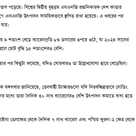
ভাব পড়েছে। বিশ্বের দ্বিতীয় বৃহত্তম এলএনজি রপ্তানিকারক দেশ কাতার
ারণে এলএনজি উৎপাদন সাময়িকভাবে স্থগিত রাখা হয়েছে। এ খবরের পর
 যায়।
ম প্রায় ৯ শতাংশ বেড়ে ব্যারেলপ্রতি ৮৩ ডলারের ওপরে ওঠে, যা ২০২৪ সালের
করলে মোট বৃদ্ধি ১৫ শতাংশেরও বেশি।
য়ার পর কিছুটা কমেছে, যদিও সোমবারও তা উল্লেখযোগ্য হারে বেড়েছিল।
।
 মঙ্গলবার জানিয়েছে, তেলবাহী ট্যাঙ্কারগুলো যদি নিরবচ্ছিন্নভাবে লোডিং
নের মধ্যে তারা দৈনিক ৩০ লাখ ব্যারেলেরও বেশি উৎপাদন কমাতে বাধ্য হতে
ইলা তেলক্ষেত্র থেকে দৈনিক ৭ লাখ ব্যারেল এবং পশ্চিম কুরনা-২ ক্ষেত্র থেকে