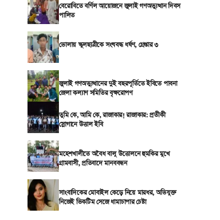
বেরোবিতে বর্ণিল আয়োজনে জুলাই গণঅভ্যুত্থান দিবস
পালিত
ভোলায় স্কুলছাত্রীকে সংঘবদ্ধ ধর্ষণ, গ্রেপ্তার ৩
জুলাই গণঅভ্যুত্থানের দুই বছরপূর্তিতে ইবিতে পাবনা
জেলা কল্যাণ সমিতির বৃক্ষরোপণ
তুমি কে, আমি কে, রাজাকার! রাজাকার: প্রতীকী
স্লোগানে উত্তাল ইবি
মহেশখালীতে অবৈধ বালু উত্তোলনে হুমকির মুখে
গ্রামবাসী, প্রতিবাদে মানববন্ধন
সাংবাদিকের মোবাইল কেড়ে নিয়ে মারধর, অভিযুক্ত
নিজেই ভিকটিম সেজে ধামাচাপার চেষ্টা