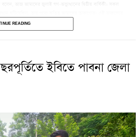
ি বলেন, আজ আমাদের জুলাই গণ-অভ্যুত্থানের দ্বিতীয় বার্ষিকী। সকল
ত্থান ঘটিয়েছিল, তার পুরো কৃতিত্ব আমাদের তারুণ্যের। এই তারুণ্যের
ে।
TINUE READING
দেশ গড়তে জুলাই গণঅভ্যুত্থানের অগ্রসৈনিক শহিদ আবু সাঈদের
আবু সাঈদের আত্মত্যাগ ছিল এই আন্দোলনের উজ্জ্বল নিদর্শন, যা আজও
। তিনি আরও বলেন, আমরা চাই, আর যেন কখনো কোনো স্বৈরাচারী
 বছরপূর্তিতে ইবিতে পাবনা জেলা
াঙ্কন প্রতিযোগিতার আয়োজন করা হয়। এছাড়া বিকেলে কবি হেয়াত মামুদ
গণঅভ্যুত্থানভিত্তিক লেখা নিয়ে রোড ম্যাগাজিন প্রকাশ করা হয়।
হিদদের আত্মার মাগফিরাত এবং আহতদের আশু রোগমুক্তি কামনা করে
ান দিবস-২০২৬’ উপলক্ষে বিশ্ববিদ্যালয়ের তিন আবাসিক হলের