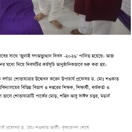
উৎসবের সাথে ‘জুলাই গণঅভ্যুত্থান দিবস -২০২৬’ পালিত হয়েছে। আজ
 মধ্যে দিয়ে দিবসটির কর্মসূচি আনুষ্ঠানিকভাবে শুরু করা হয়।
 বর্ণাঢ্য শোভাযাত্রার উদ্বোধন করেন উপাচার্য প্রফেসর ড. মোঃ শওকাত
ববিদ্যালয়ের বিভিন্ন বিভাগ ও দপ্তরের শিক্ষক, শিক্ষার্থী, কর্মকর্তা ও
ালে তালে শোভাযাত্রাটি পার্কের মোড়, শহিদ আবু সাঈদ চত্বর, মডার্ন
চার্য প্রফেসর ড. মোঃ শওকাত আলী। বৃক্ষরোপণ শেষে