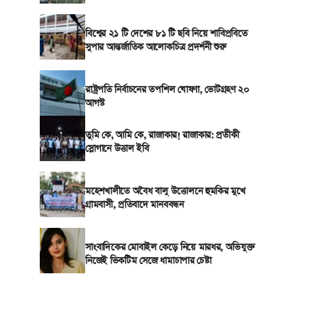
বিশ্বের ২১ টি দেশের ৮১ টি ছবি নিয়ে শাবিপ্রবিতে
সুপার আন্তর্জাতিক আলোকচিত্র প্রদর্শনী শুরু
রাষ্ট্রপতি নির্বাচনের তপশিল ঘোষণা, ভোটগ্রহণ ২০
আগস্ট
তুমি কে, আমি কে, রাজাকার! রাজাকার: প্রতীকী
স্লোগানে উত্তাল ইবি
মহেশখালীতে অবৈধ বালু উত্তোলনে হুমকির মুখে
গ্রামবাসী, প্রতিবাদে মানববন্ধন
সাংবাদিকের মোবাইল কেড়ে নিয়ে মারধর, অভিযুক্ত
নিজেই ভিকটিম সেজে ধামাচাপার চেষ্টা