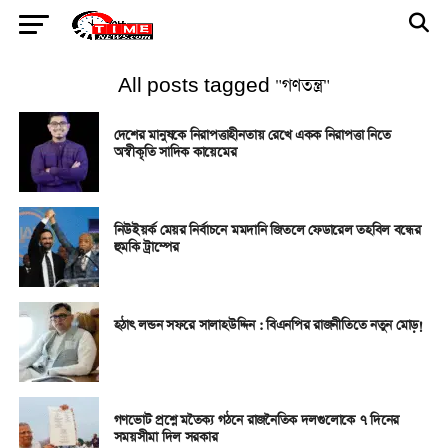
All posts tagged "গণতন্ত্র"
দেশের মানুষকে নিরাপত্তাহীনতায় রেখে একক নিরাপত্তা নিতে
অস্বীকৃতি সাদিক কায়েমের
নিউইয়র্ক মেয়র নির্বাচনে মমদানি জিতলে ফেডারেল তহবিল বন্ধের
হুমকি ট্রাম্পের
হঠাৎ লন্ডন সফরে সালাহউদ্দিন : বিএনপির রাজনীতিতে নতুন মোড়!
গণভোট প্রশ্নে মতৈক্য গঠনে রাজনৈতিক দলগুলোকে ৭ দিনের
সময়সীমা দিল সরকার