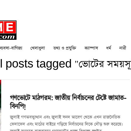
ব্যবসা-বাণিজ্য
খেলাধুলা
তথ্য ও প্রযুক্তি
ক্যাম্পাস
ধর্ম
নারী
l posts tagged "ভোটের সময়সূ
গণভোটে মাঠগরম: জাতীয় নির্বাচনের টেষ্টে জামাত-
বিনপি!
জুলাই গণঅবভ্যুত্থান এবং জুলাই সনদ আবেগ থেকে এখন রাজনৈতিক
ভেদাভেদ এবং মাঠের বাইরে গড়িয়ে নির্বাচনের দিকে দৌড় শুরু করেছে।