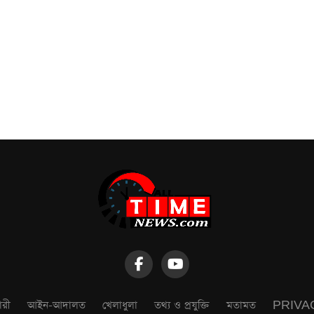
ারী
আইন-আদালত
খেলাধুলা
তথ্য ও প্রযুক্তি
মতামত
PRIVA