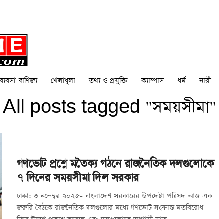
ব্যবসা-বাণিজ্য
খেলাধুলা
তথ্য ও প্রযুক্তি
ক্যাম্পাস
ধর্ম
নারী
All posts tagged "সময়সীমা"
গণভোট প্রশ্নে মতৈক্য গঠনে রাজনৈতিক দলগুলোকে
৭ দিনের সময়সীমা দিল সরকার
ঢাকা: ৩ নভেম্বর ২০২৫- বাংলাদেশ সরকারের উপদেষ্টা পরিষদ আজ এক
জরুরি বৈঠকে রাজনৈতিক দলগুলোর মধ্যে গণভোট সংক্রান্ত মতবিরোধ