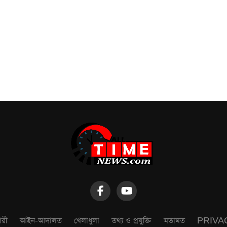
ারী
আইন-আদালত
খেলাধুলা
তথ্য ও প্রযুক্তি
মতামত
PRIVA