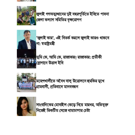
জুলাই গণঅভ্যুত্থানের দুই বছরপূর্তিতে ইবিতে পাবনা
জেলা কল্যাণ সমিতির বৃক্ষরোপণ
‘জুলাই কার’, এই বিতর্ক করলে জুলাই কারও থাকবে
না: স্বরাষ্ট্রমন্ত্রী
তুমি কে, আমি কে, রাজাকার! রাজাকার: প্রতীকী
স্লোগানে উত্তাল ইবি
মহেশখালীতে অবৈধ বালু উত্তোলনে হুমকির মুখে
গ্রামবাসী, প্রতিবাদে মানববন্ধন
সাংবাদিকের মোবাইল কেড়ে নিয়ে মারধর, অভিযুক্ত
নিজেই ভিকটিম সেজে ধামাচাপার চেষ্টা