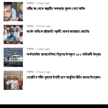
TOP2
2 days ago
নারীর ঘর থেকে বস্ত্রহীন অবস্থায় যুবদল নেতা আটক
TOP1
8 hours ago
কর্নেল অলিকে রাষ্ট্রপতি প্রার্থী ঘোষণা জামায়াত জোটের
TOP3
2 days ago
অর্ধশতাধিক বাংলাদেশিসহ গ্রিসের উপকূলে ২০২ অভিবাসী উদ্ধার
TOP3
3 hours ago
বেরোবি’র শহীদ মুখতার ইলাহী হলে আধুনিক রিডিং রুমের উদ্বোধন