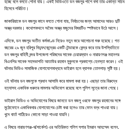
হচ্ছে বলে বলতে শোনা যায়। একই ভিডিওতে ডন বজলুর পাশে বসা তার একান্ত সচিব
হিসেবে পরিচিত।
জাকারিয়াকে ডন বজলুর কানে বলতে শোনা যায়, নির্বাচনের জন্য আমাদের আরও দুটি
অস্ত্র দরকার। কথোপকথনে অবৈধ অস্ত্র মজুদের বিষয়টিও স্পষ্টভাবে উঠে আসে।
এদিকে, ডন বজলুর অতীত কর্মকাণ্ড নিয়েও নতুন করে আলোচনা শুরু হয়েছে। গত
বছরের ২৯ জুন হরিপুর বিদ্যুৎকেন্দ্রের একটি টেন্ডারকে কেন্দ্র করে তার উপস্থিতিতে
ডন বজলুর বাহিনী বন্দর উপজেলা পরিষদের সাবেক চেয়ারম্যান ও নারায়ণগঞ্জ মহানগর
বিএনপির সাবেক সহসভাপতি আতাউর রহমান মুকুলকে প্রকাশ্যে হেনস্তা করেন। ওই
ঘটনার ভিডিও সামাজিক যোগাযোগমাধ্যমে ভাইরাল হলে ব্যাপক তোলপাড় সৃষ্টি হয়।
ওই ঘটনায় ডন বজলুকে প্রধান আসামি করে মামলা করা হয়। এছাড়া তার বিরুদ্ধে
হত্যাসহ একাধিক গুরুতর মামলার অভিযোগ রয়েছে বলে পুলিশ সূত্রে জানা গেছে।
ভাইরাল ভিডিও ও অভিযোগের বিষয়ে জানতে ডন বজলু ওরফে বজলুর রহমানের সঙ্গে
মুঠোফোনে একাধিকবার যোগাযোগের চেষ্টা করা হলেও তার ফোন বন্ধ পাওয়া যায়।
খুদে বার্তা পাঠিয়েও কোনো সাড়া পাওয়া যায়নি।
এ বিষয়ে নারায়ণগঞ্জ-খ(সার্কেল) এর অতিরিক্ত পুলিশ সুপার ইমরান আহম্মেদ বলেন,