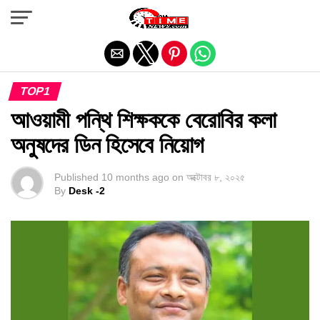
Exit mobile version
TOP1
আওয়ামী পন্থি শিক্ষককে বেরোবির কলা
অনুষদের ডিন হিসেবে নিয়োগ
Published
10 months ago
on
অক্টোবর ৮, ২০২৫
By
Desk -2