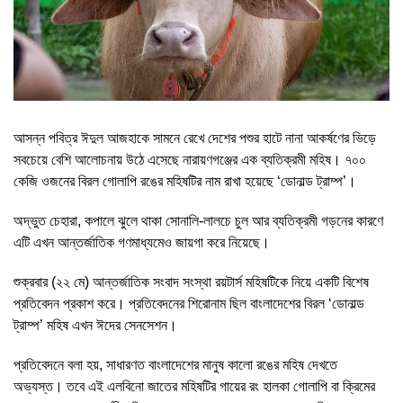
আসন্ন পবিত্র ঈদুল আজহাকে সামনে রেখে দেশের পশুর হাটে নানা আকর্ষণের ভিড়ে
সবচেয়ে বেশি আলোচনায় উঠে এসেছে নারায়ণগঞ্জের এক ব্যতিক্রমী মহিষ। ৭০০
কেজি ওজনের বিরল গোলাপি রঙের মহিষটির নাম রাখা হয়েছে ‘ডোনাল্ড ট্রাম্প’।
অদ্ভুত চেহারা, কপালে ঝুলে থাকা সোনালি-লালচে চুল আর ব্যতিক্রমী গড়নের কারণে
এটি এখন আন্তর্জাতিক গণমাধ্যমেও জায়গা করে নিয়েছে।
শুক্রবার (২২ মে) আন্তর্জাতিক সংবাদ সংস্থা রয়টার্স মহিষটিকে নিয়ে একটি বিশেষ
প্রতিবেদন প্রকাশ করে। প্রতিবেদনের শিরোনাম ছিল বাংলাদেশের বিরল ‘ডোনাল্ড
ট্রাম্প’ মহিষ এখন ঈদের সেনসেশন।
প্রতিবেদনে বলা হয়, সাধারণত বাংলাদেশের মানুষ কালো রঙের মহিষ দেখতে
অভ্যস্ত। তবে এই এলবিনো জাতের মহিষটির গায়ের রং হালকা গোলাপি বা ক্রিমের