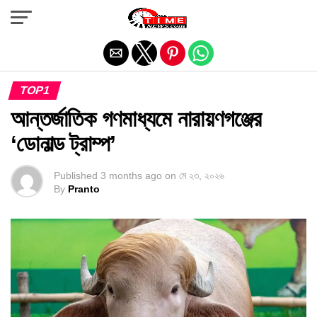
Exit mobile version
TOP1
আন্তর্জাতিক গণমাধ্যমে নারায়ণগঞ্জের
‘ডোনাল্ড ট্রাম্প’
Published
3 months ago
on
মে ২৩, ২০২৬
By
Pranto