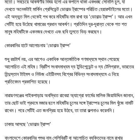
মতো। সবচেয়ে আকর্ষণীয় বিষয় হলো এর কপালে থাকা একগুচ্ছ সোনালি চুল, যা
দেখতে অনেকটাই মার্কিন প্রেসিডেন্ট ডোনাল্ড ট্রাম্পের পরিচিত হেয়ারস্টাইলের মতো।
এই অদ্ভুত মিল থেকেই শখ করে মহিষটির নাম রাখা হয় ‘ডোনাল্ড ট্রাম্প’। আর এখন
সেটিই হয়ে উঠেছে খামারের প্রধান আকর্ষণ। প্রতিদিন দূর-দূরান্ত থেকে শত শত
মানুষ মহিষটিকে একনজর দেখতে এবং ছবি তুলতে ভিড় করছেন।
কোরবানির হাটে আলোচনায় ‘ডোনাল্ড ট্রাম্প’
শুধু রয়টার্স নয়, এর আগেও একাধিক আন্তর্জাতিক গণমাধ্যমে স্থান পেয়েছে
আলোচিত এই মহিষ। ব্রিটিশ সংবাদমাধ্যম দ্য ইন্ডিপেন্ডেন্ট ও দ্য টেলিগ্রাফ, ভারতের
হিন্দুস্তান টাইমস ও নিউজ এইট্টিনসহ বিশ্বের বিভিন্ন সংবাদমাধ্যমে এ নিয়ে
প্রতিবেদন প্রকাশিত হয়েছে।
নারায়ণগঞ্জের পাইকপাড়ায় অবস্থিত রাবেয়া অ্যাগ্রো ফার্মের মালিক জিয়াউদ্দিন জানান,
তার ছোট ভাই প্রথমে মজার ছলে মহিষটির চুলের সঙ্গে ট্রাম্পের চুলের মিল খুঁজে নামটি
রাখেন। পরে সেটিই এত জনপ্রিয় হয়ে উঠবে, তা তারা কল্পনাও করেননি।
ঢাকায় আসছে ‘ডোনাল্ড ট্রাম্প’
বাংলাদেশে কোরবানির পশুর নাম সেলিব্রিটি বা আলোচিত ব্যক্তিদের নামে রাখার