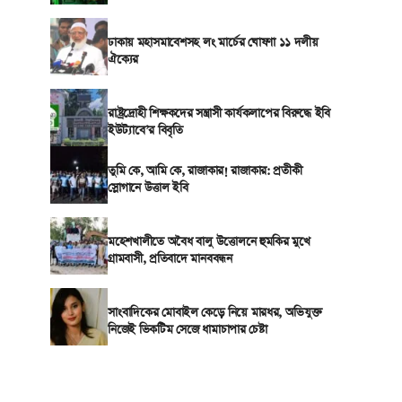
ঢাকায় মহাসমাবেশসহ লং মার্চের ঘোষণা ১১ দলীয়
ঐক্যের
রাষ্ট্রদ্রোহী শিক্ষকদের সন্ত্রাসী কার্যকলাপের বিরুদ্ধে ইবি
ইউট্যাবে’র বিবৃতি
তুমি কে, আমি কে, রাজাকার! রাজাকার: প্রতীকী
স্লোগানে উত্তাল ইবি
মহেশখালীতে অবৈধ বালু উত্তোলনে হুমকির মুখে
গ্রামবাসী, প্রতিবাদে মানববন্ধন
সাংবাদিকের মোবাইল কেড়ে নিয়ে মারধর, অভিযুক্ত
নিজেই ভিকটিম সেজে ধামাচাপার চেষ্টা