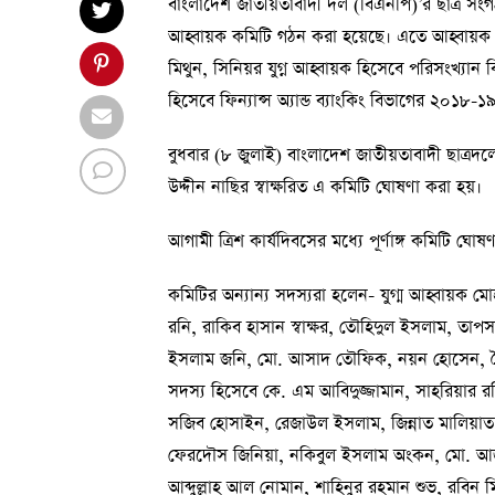
বাংলাদেশ জাতীয়তাবাদী দল (বিএনপি)’র ছাত্র সংগ
আহ্বায়ক কমিটি গঠন করা হয়েছে। এতে আহ্বায়ক হিসে
মিথুন, সিনিয়র যুগ্ন আহ্বায়ক হিসেবে পরিসংখ্যান 
হিসেবে ফিন্যান্স অ্যান্ড ব্যাংকিং বিভাগের ২০১৮-
বুধবার (৮ জুলাই) বাংলাদেশ জাতীয়তাবাদী ছাত্রদল
উদ্দীন নাছির স্বাক্ষরিত এ কমিটি ঘোষণা করা হয়।
আগামী ত্রিশ কার্যদিবসের মধ্যে পূর্ণাঙ্গ কমিটি ঘো
কমিটির অন্যান্য সদস্যরা হলেন- যুগ্ম আহ্বায়ক মোহ
রনি, রাকিব হাসান স্বাক্ষর, তৌহিদুল ইসলাম, ত
ইসলাম জনি, মো. আসাদ তৌফিক, নয়ন হোসেন, স
সদস্য হিসেবে কে. এম আবিদুজ্জামান, সাহরিয়ার 
সজিব হোসাইন, রেজাউল ইসলাম, জিন্নাত মালিয়াত 
ফেরদৌস জিনিয়া, নকিবুল ইসলাম অংকন, মো. আজহ
আব্দুল্লাহ আল নোমান, শাহিনুর রহমান শুভ, রবি