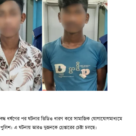
দের ডিন সহযোগী অধ্যাপক ড. মো. এমদাদুল হক বলেন, “শিক্ষাখাতে
গুরুত্বপূর্ণ ভূমিকা রাখে। শিক্ষার্থীদের অবশ্যই সততা, অধ্যবসায় ও
তি অনুরোধ থাকবে যাতে আগামী বছর কুমিল্লা বিশ্ববিদ্যালয়ের জন্য
সংঘবদ্ধ ধর্ষণের পর ঘটনার ভিডিও ধারণ করে সামাজিক যোগাযোগমাধ্যমে
ুলিশ। এ ঘটনায় আরও দুজনকে গ্রেপ্তারের চেষ্টা চলছে।