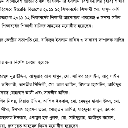
ঠন বাংলাদেশ জাতীয়তাবাদী ছাত্রদল-এর ইসলামী বিশ্ববিদ্যালয় (ইবি) শাখার
বে ইংরেজি বিভাগের ২০১১-১২ শিক্ষাবর্ষের শিক্ষার্থী মো. মাসুদ রুমি
বিভাগের ২০১১-১২ শিক্ষাবর্ষের শিক্ষার্থী আনোয়ার পারভেজ ও সদস্য সচিব
১৯ শিক্ষাবর্ষের শিক্ষার্থী রাফিজ আহমেদ মনোনীত হয়েছেন।
ের কেন্দ্রীয় সভাপতি মো. রাকিবুল ইসলাম রাকিব ও সাধারণ সম্পাদক নাছির
ষণার জন্য নির্দেশ দেওয়া হয়েছে।
াম্মদ নুর উদ্দিন, আব্দুল্লাহ আল মামুন, মো. সাব্বির হোসাইন, আবু সাঈদ
াপস অধিকারী, তানভীর সিদ্দিকী, মো. আল আমিন, রিফাত হোসাইন, আরিফুর
ৈয়দ মোহাম্মদ আলী এবং সানভীর অনিক।
রশিদ নিলয়, রিয়াজ উদ্দিন, আশিক ইকবাল, মো. মেহমুদ হাসান উৎস, মো.
সীমা, ইসমাম হোসেন তন্দ্রা, মোহাম্মদ আমির, মাহফুজা খাতুন, জয়নব
ারুল ইসলাম, এনামুল হক পুলক, মো. সাইফুল্লাহ, আলীনুর রহমান,
ন মিয়া, রুবায়েত আহমেদ লিমন মনোনীত হয়েছেন।