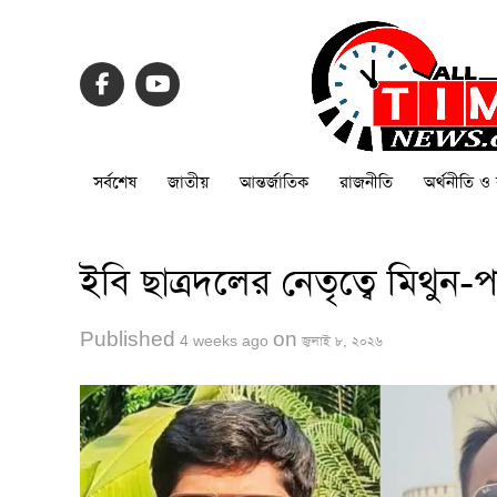
সর্বশেষ
জাতীয়
আন্তর্জাতিক
রাজনীতি
অর্থনীতি ও 
ইবি ছাত্রদলের নেতৃত্বে মিথু
Published
on
4 weeks ago
জুলাই ৮, ২০২৬