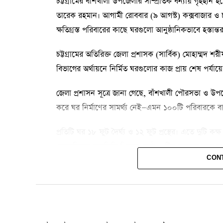
চট্টগ্রামের বাঁশখালী উপজেলার সাম্প্রতিক বন্যায় গৃহহীন 
তারেক রহমান। আগামী রোববার (৯ আগস্ট) কক্সবাজার ও
ক্ষতিগ্রস্ত পরিবারের কাছে ঘরগুলো আনুষ্ঠানিকভাবে হস্তান
চট্টগ্রামের অতিরিক্ত জেলা প্রশাসক (সার্বিক) মোহাম্মদ শ
বিভাগের অর্থায়নে নির্মিত ঘরগুলোর কাজ প্রায় শেষ পর্যায়
জেলা প্রশাসন সূত্রে জানা গেছে, বাঁশখালী পৌরসভা ও উপ
করে ঘর নির্মাণের সামর্থ্য নেই—এমন ১০০টি পরিবারকে ব
প্রতিটি ঘর ১৮ ফুট দৈর্ঘ্য ও ১২ ফুট প্রস্থের। এতে দুটি কক
মোকাবিলায় আরসিসি পিলার, কাঠ ও টিন ব্যবহার করে দুর্
CON
সরকারি উদ্যোগে নতুন ঘর পাওয়ার খবরে ক্ষতিগ্রস্ত পরিবারগ
ঘরের চাবি তুলে দেবেন—এমন প্রত্যাশায় তারা অপেক্ষা ক
এদিকে প্রধানমন্ত্রীর সফর উপলক্ষে বাঁশখালীর বাহারছড়া সমুদ্