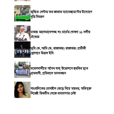
কুবিতে সেন্টার ফর জাকাত ম্যানেজমেন্টের উদ্যোগে
বৃত্তি বিতরণ
ঢাকায় মহাসমাবেশসহ লং মার্চের ঘোষণা ১১ দলীয়
ঐক্যের
তুমি কে, আমি কে, রাজাকার! রাজাকার: প্রতীকী
স্লোগানে উত্তাল ইবি
মহেশখালীতে অবৈধ বালু উত্তোলনে হুমকির মুখে
গ্রামবাসী, প্রতিবাদে মানববন্ধন
সাংবাদিকের মোবাইল কেড়ে নিয়ে মারধর, অভিযুক্ত
নিজেই ভিকটিম সেজে ধামাচাপার চেষ্টা