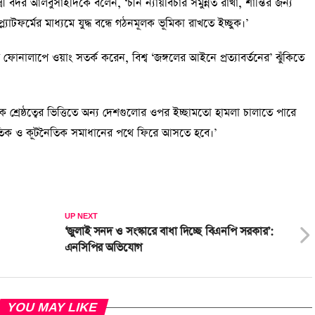
ত্রী বদর আলবুসাইদিকে বলেন, ‘চীন ন্যায়বিচার সমুন্নত রাখা, শান্তির জন্য
্যাটফর্মের মাধ্যমে যুদ্ধ বন্ধে গঠনমূলক ভূমিকা রাখতে ইচ্ছুক।’
ি ফোনালাপে ওয়াং সতর্ক করেন, বিশ্ব ‘জঙ্গলের আইনে প্রত্যাবর্তনের’ ঝুঁকিতে
শ্রেষ্ঠত্বের ভিত্তিতে অন্য দেশগুলোর ওপর ইচ্ছামতো হামলা চালাতে পারে
জনৈতিক ও কূটনৈতিক সমাধানের পথে ফিরে আসতে হবে।’
UP NEXT
‘জুলাই সনদ ও সংস্কারে বাধা দিচ্ছে বিএনপি সরকার’:
এনসিপির অভিযোগ
YOU MAY LIKE