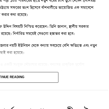
হয়ে পড়া ১০০ পরিবারের হাতে নতুন ঘরের চাবি তুলে দেবেন প্রধানমন্ত্রী
 চট্টগ্রাম সফরের অংশ হিসেবে বাঁশখালীতে আয়োজিত এক সমাবেশে
্তর করার কথা রয়েছে।
রীফ উদ্দিন বিষয়টি নিশ্চিত করেছেন। তিনি জানান, স্থানীয় সরকার
ে রয়েছে। নির্ধারিত সময়েই সেগুলো হস্তান্তর করা হবে।
জেলার নয়টি ইউনিয়ন থেকে বন্যায় সবচেয়ে বেশি ক্ষতিগ্রস্ত এবং নতুন
াছাই করা হয়েছে।
্ষ ও একটি সংযুক্ত শৌচাগার রয়েছে। বন্যাসহ প্রাকৃতিক দুর্যোগ
যোগ-সহনীয় নকশায় ঘরগুলো নির্মাণ করা হচ্ছে।
TINUE READING
ুলোর মধ্যে স্বস্তি ও আনন্দ ফিরে এসেছে। প্রধানমন্ত্রী নিজ হাতে
রছেন।
রসৈকতসংলগ্ন অনুষ্ঠানস্থলে ব্যাপক প্রস্তুতি চলছে। চট্টগ্রামের জেলা