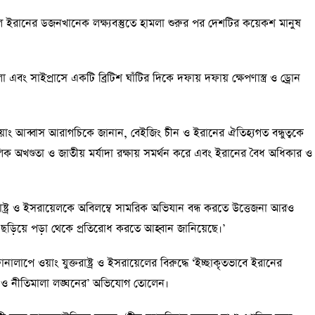
ায়েল ইরানের ডজনখানেক লক্ষ্যবস্তুতে হামলা শুরুর পর দেশটির কয়েকশ মানুষ
 সাইপ্রাসে একটি ব্রিটিশ ঘাঁটির দিকে দফায় দফায় ক্ষেপণাস্ত্র ও ড্রোন
়, ওয়াং আব্বাস আরাগচিকে জানান, বেইজিং চীন ও ইরানের ঐতিহ্যগত বন্ধুত্বকে
োলিক অখণ্ডতা ও জাতীয় মর্যাদা রক্ষায় সমর্থন করে এবং ইরানের বৈধ অধিকার ও
্তরাষ্ট্র ও ইসরায়েলকে অবিলম্বে সামরিক অভিযান বন্ধ করতে উত্তেজনা আরও
লে ছড়িয়ে পড়া থেকে প্রতিরোধ করতে আহ্বান জানিয়েছে।’
নালাপে ওয়াং যুক্তরাষ্ট্র ও ইসরায়েলের বিরুদ্ধে ‘ইচ্ছাকৃতভাবে ইরানের
শ্য ও নীতিমালা লঙ্ঘনের’ অভিযোগ তোলেন।