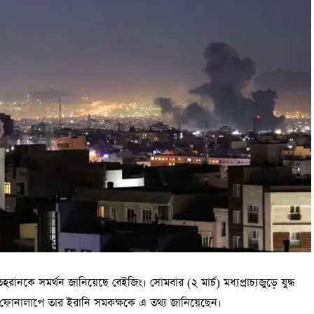
 তেহরানকে সমর্থন জানিয়েছে বেইজিং। সোমবার (২ মার্চ) মধ্যপ্রাচ্যজুড়ে যুদ্ধ
ওয়াং ই ফোনালাপে তার ইরানি সমকক্ষকে এ তথ্য জানিয়েছেন।