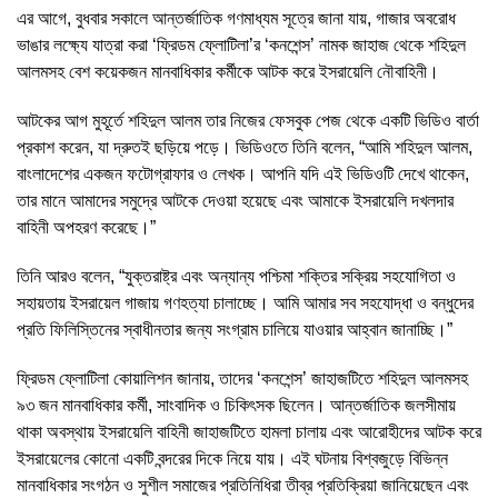
এর আগে, বুধবার সকালে আন্তর্জাতিক গণমাধ্যম সূত্রে জানা যায়, গাজার অবরোধ
ভাঙার লক্ষ্যে যাত্রা করা ‘ফ্রিডম ফ্লোটিলা’র ‘কনশেন্স’ নামক জাহাজ থেকে শহিদুল
আলমসহ বেশ কয়েকজন মানবাধিকার কর্মীকে আটক করে ইসরায়েলি নৌবাহিনী।
আটকের আগ মুহূর্তে শহিদুল আলম তার নিজের ফেসবুক পেজ থেকে একটি ভিডিও বার্তা
প্রকাশ করেন, যা দ্রুতই ছড়িয়ে পড়ে। ভিডিওতে তিনি বলেন, “আমি শহিদুল আলম,
বাংলাদেশের একজন ফটোগ্রাফার ও লেখক। আপনি যদি এই ভিডিওটি দেখে থাকেন,
তার মানে আমাদের সমুদ্রে আটকে দেওয়া হয়েছে এবং আমাকে ইসরায়েলি দখলদার
বাহিনী অপহরণ করেছে।”
তিনি আরও বলেন, “যুক্তরাষ্ট্র এবং অন্যান্য পশ্চিমা শক্তির সক্রিয় সহযোগিতা ও
সহায়তায় ইসরায়েল গাজায় গণহত্যা চালাচ্ছে। আমি আমার সব সহযোদ্ধা ও বন্ধুদের
প্রতি ফিলিস্তিনের স্বাধীনতার জন্য সংগ্রাম চালিয়ে যাওয়ার আহ্বান জানাচ্ছি।”
ফ্রিডম ফ্লোটিলা কোয়ালিশন জানায়, তাদের ‘কনশেন্স’ জাহাজটিতে শহিদুল আলমসহ
৯৩ জন মানবাধিকার কর্মী, সাংবাদিক ও চিকিৎসক ছিলেন। আন্তর্জাতিক জলসীমায়
থাকা অবস্থায় ইসরায়েলি বাহিনী জাহাজটিতে হামলা চালায় এবং আরোহীদের আটক করে
ইসরায়েলের কোনো একটি বন্দরের দিকে নিয়ে যায়। এই ঘটনায় বিশ্বজুড়ে বিভিন্ন
মানবাধিকার সংগঠন ও সুশীল সমাজের প্রতিনিধিরা তীব্র প্রতিক্রিয়া জানিয়েছেন এবং