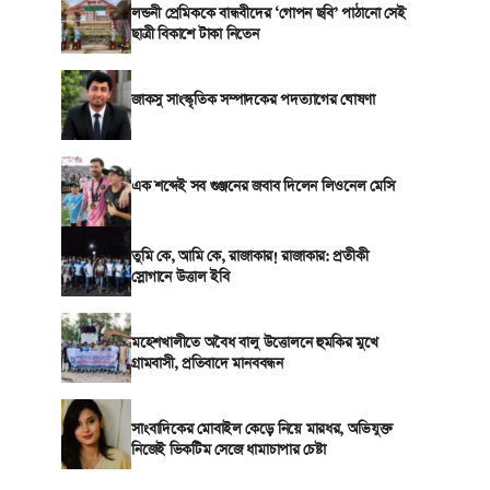
লন্ডনী প্রেমিককে বান্ধবীদের ‘গোপন ছবি’ পাঠানো সেই
ছাত্রী বিকাশে টাকা নিতেন
জাকসু সাংস্কৃতিক সম্পাদকের পদত্যাগের ঘোষণা
এক শব্দেই সব গুঞ্জনের জবাব দিলেন লিওনেল মেসি
তুমি কে, আমি কে, রাজাকার! রাজাকার: প্রতীকী
স্লোগানে উত্তাল ইবি
মহেশখালীতে অবৈধ বালু উত্তোলনে হুমকির মুখে
গ্রামবাসী, প্রতিবাদে মানববন্ধন
সাংবাদিকের মোবাইল কেড়ে নিয়ে মারধর, অভিযুক্ত
নিজেই ভিকটিম সেজে ধামাচাপার চেষ্টা