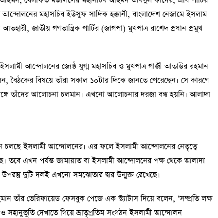
ীন আহমদ, খেলাফত মজলিসের মহাসচিব আহমদ আবদুল কাদের, এবি পার্টির
াফত আন্দোলনের মহাসচিব ইউসুফ সাদিক হক্কানী, বাংলাদেশ নেজামে ইসলাম
আতহারী, জাতীয় গণতান্ত্রিক পার্টির (জাগপা) মুখপাত্র রাশেদ প্রধান প্রমুখ
লামী আন্দোলনের জ্যেষ্ঠ যুগ্ম মহাসচিব ও মুখপাত্র গাজী আতাউর রহমান
ন, বৈঠকের বিষয়ে তাঁরা সকাল ১০টার দিকে জানতে পেরেছেন। সে কারণে
তের সঙ্গে তাঁদের আলোচনা চলমান। এখনো আলোচনার দরজা বন্ধ হয়নি। আলাদা
ন চলছে ইসলামী আন্দোলনের। এর ফলে ইসলামী আন্দোলনের নেতৃত্বে
তবে এখন পর্যন্ত জামায়াত বা ইসলামী আন্দোলনের পক্ষ থেকে আলাদা
উপরন্তু দুটি দলই এখনো সমঝোতার দ্বার উন্মুক্ত রেখেছে।
 তাঁর ভেরিফায়েড ফেসবুক পেজে এক স্ট্যাটাস দিয়ে বলেন, ‘সম্প্রতি লক্ষ
 সহানুভূতি দেখাতে গিয়ে ভ্রাতৃপ্রতিম সংগঠন ইসলামী আন্দোলন